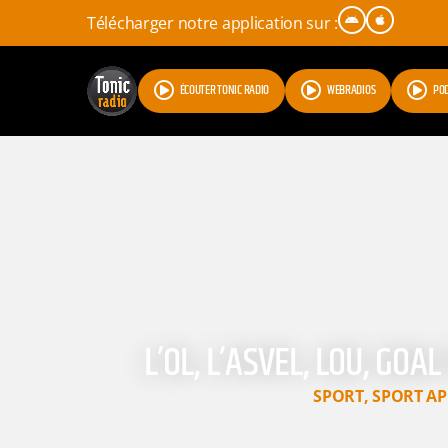
Télécharger notre application sur :
ÉCOUTER TONIC RADIO
WEBRADIOS
PO
L’OL, L’ASVEL, LOU, GOA
SPORT
,
SPORT AP