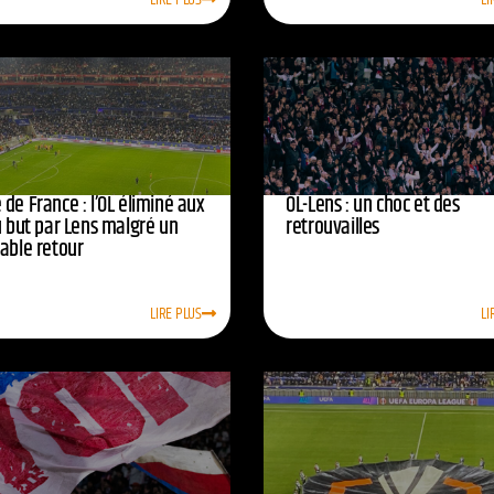
de France : l’OL éliminé aux
OL-Lens : un choc et des
u but par Lens malgré un
retrouvailles
yable retour
LIRE PLUS
LI