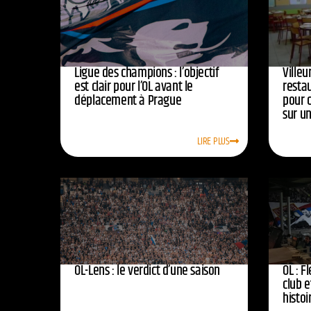
Ligue des champions : l’objectif
Ville
est clair pour l’OL avant le
resta
déplacement à Prague
pour 
sur u
LIRE PLUS
OL-Lens : le verdict d’une saison
OL : F
club e
histoi