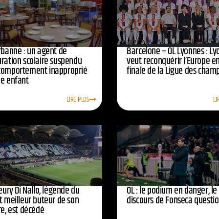
urbanne : un agent de
Barcelone – OL Lyonnes : Ly
uration scolaire suspendu
veut reconquérir l’Europe e
comportement inapproprié
finale de la Ligue des cham
ne enfant
LIRE PLUS
LI
leury Di Nallo, légende du
OL : le podium en danger, le
t meilleur buteur de son
discours de Fonseca questi
re, est décédé