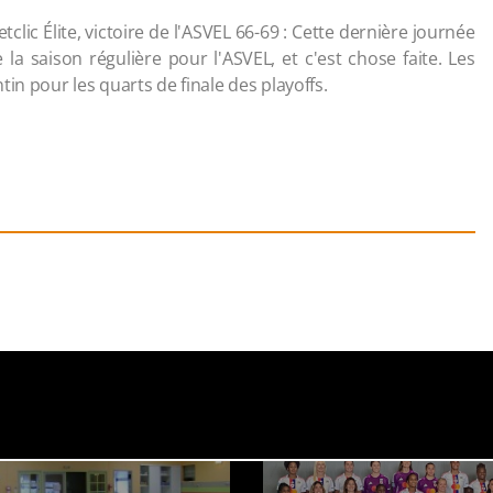
lic Élite, victoire de l'ASVEL 66-69 : Cette dernière journée
la saison régulière pour l'ASVEL, et c'est chose faite. Les
in pour les quarts de finale des playoffs.