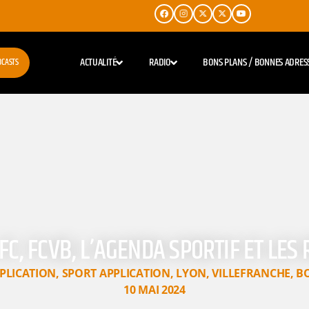
ACTUALITÉ
RADIO
BONS PLANS / BONNES ADRES
DCASTS
L FC, FCVB, L’AGENDA SPORTIF ET L
PLICATION
,
SPORT APPLICATION
,
LYON
,
VILLEFRANCHE
,
B
10 MAI 2024