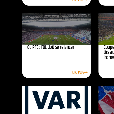
OL-PFC : l’OL doit se relancer
Coupe 
tirs a
incro
LIRE PLUS