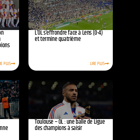
on
L’OL s’effrondre face à Lens (0-4)
n
et termine quatrième
pions
RE PLUS
LIRE PLUS
Toulouse – OL : une balle de Ligue
onne
des champions à saisir