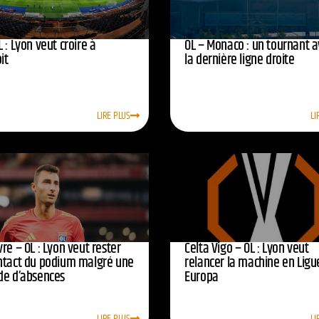
 : Lyon veut croire à
OL – Monaco : un tournant 
oit
la dernière ligne droite
LIRE PLUS
LI
re – OL : Lyon veut rester
Celta Vigo – OL : Lyon veut
ntact du podium malgré une
relancer la machine en Ligu
de d’absences
Europa
LIRE PLUS
LI