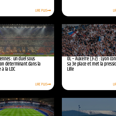
LIRE PLUS
LI
ennes : un duel sous
OL – Auxerre (3-2) : Lyon co
ion déterminant dans la
sa 3e place et met la pressi
 à la LDC
Lille
LIRE PLUS
LI