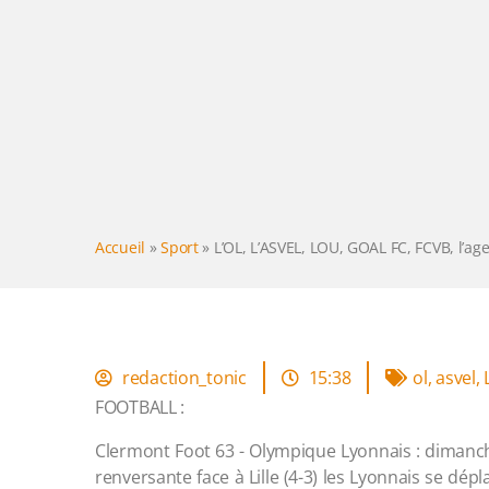
Accueil
»
Sport
»
L’OL, L’ASVEL, LOU, GOAL FC, FCVB, l’ag
redaction_tonic
15:38
ol
,
asvel
,
FOOTBALL :
Clermont Foot 63 - Olympique Lyonnais : dimanche
renversante face à Lille (4-3) les Lyonnais se d