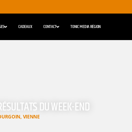
SES
CADEAUX
CONTACT
TONIC MEDIA RÉGION
ES RÉSULTATS DU WEEK-END
OURGOIN
,
VIENNE