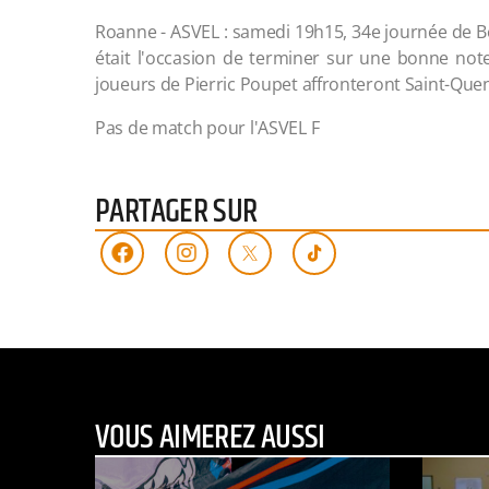
Roanne - ASVEL : samedi 19h15, 34e journée de Betc
était l'occasion de terminer sur une bonne note 
joueurs de Pierric Poupet affronteront Saint-Quent
Pas de match pour l'ASVEL F
PARTAGER SUR
VOUS AIMEREZ AUSSI