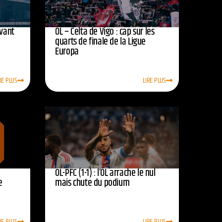
avant
OL – Celta de Vigo : cap sur les
quarts de finale de la Ligue
Europa
RE PLUS
LIRE PLUS
OL-PFC (1-1) : l’OL arrache le nul
e
mais chute du podium
RE PLUS
LIRE PLUS