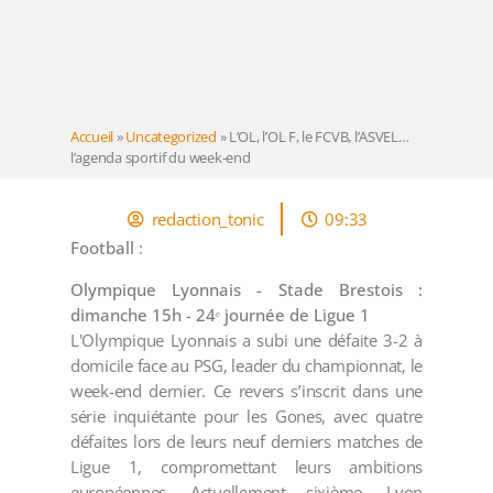
Accueil
»
Uncategorized
»
L’OL, l’OL F, le FCVB, l’ASVEL…
l’agenda sportif du week-end
redaction_tonic
09:33
Football
:
Olympique Lyonnais - Stade Brestois :
dimanche 15h - 24ᵉ journée de Ligue 1
L'Olympique Lyonnais a subi une défaite 3-2 à
domicile face au PSG, leader du championnat, le
week-end dernier. Ce revers s’inscrit dans une
série inquiétante pour les Gones, avec quatre
défaites lors de leurs neuf derniers matches de
Ligue 1, compromettant leurs ambitions
européennes. Actuellement sixième, Lyon