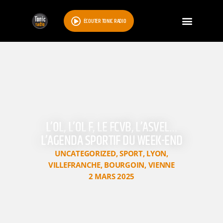
ÉCOUTER TONIC RADIO
L’OL, L’OL F, LE FCVB, L’ASVEL…
L’AGENDA SPORTIF DU WEEK-END
UNCATEGORIZED
,
SPORT
,
LYON
,
VILLEFRANCHE
,
BOURGOIN
,
VIENNE
2 MARS 2025