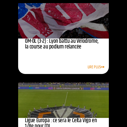
OM-OL (3-2) : Lyon battu au Vélodrome,
la course au podium relancée
LIRE PLUS
Ligue Europa : ce sera le Celta Vigo en
1/8e pour l’OL