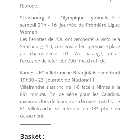
l'Europe.
Strasbourg F - Olympique Lyonnais F :
samedi 21h - 16ᵉ journée de Première Ligue
Women
Les Fenottes de l’OL ont remporté la victoire à
Strasbourg, 4-0, conservant leur première place
au championnat D1. Au passage, c’était
e
l’occasion de fêter leur 700
match officiel.
Nîmes - FC Villefranche Beaujolais : vendredi
19h30 - 23ᵉ journée de National 1
Villefranche s’est incliné 1-0 face à Nîmes à la
89ᵉ minute. Fin de série pour les Caladois,
invaincus lors de leurs trois derniers matchs. Le
e
FC Villefranche se retrouve en 13
place du
classement.
Basket :