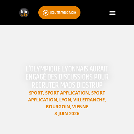
ÉCOUTER TONIC RADIO
L’OLYMPIQUE LYONNAIS AURAIT
ENGAGÉ DES DISCUSSIONS POUR
RECRUTER MADS BIDSTRUP
SPORT
,
SPORT APPLICATION
,
SPORT
APPLICATION
,
LYON
,
VILLEFRANCHE
,
BOURGOIN
,
VIENNE
3 JUIN 2026