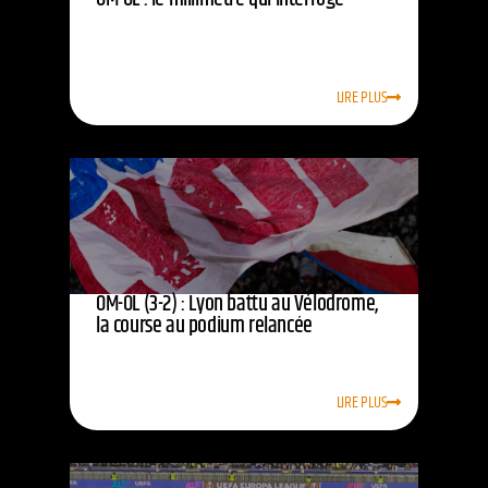
LIRE PLUS
OM-OL (3-2) : Lyon battu au Vélodrome,
la course au podium relancée
LIRE PLUS