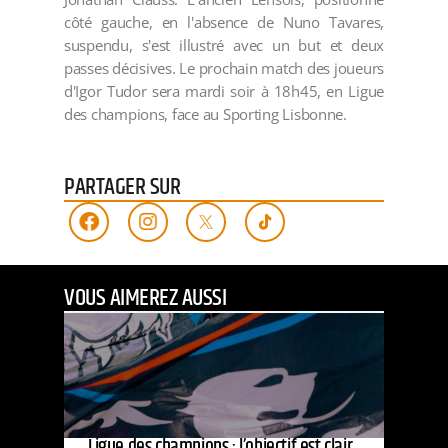
côté gauche, en l'absence de Nuno Tavares,
suspendu, s'est illustré avec un but et deux
passes décisives. Le prochain match des joueurs
d'Igor Tudor sera mardi soir à 18h45, en Ligue
des champions, face au Sporting Lisbonne.
PARTAGER SUR
VOUS AIMEREZ AUSSI
Ligue des champions : l’objectif est clair