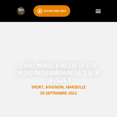
ÉCOUTER TONIC RADIO
L’OM S’IMPOSE À ANGERS (0-3) ET
PREND PROVISOIREMENT LA TÊTE DE
LA LIGUE 1
SPORT
,
AVIGNON
,
MARSEILLE
30 SEPTEMBRE 2022