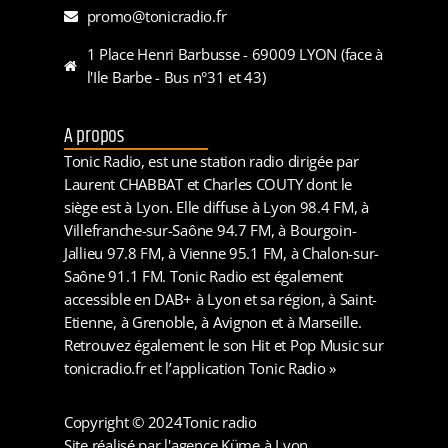
promo@tonicradio.fr
1 Place Henri Barbusse - 69009 LYON (face à
l'Ile Barbe - Bus n°31 et 43)
A propos
Tonic Radio, est une station radio dirigée par
Laurent CHABBAT et Charles COUTY dont le
siège est à Lyon. Elle diffuse à Lyon 98.4 FM, à
Villefranche-sur-Saône 94.7 FM, à Bourgoin-
Jallieu 97.8 FM, à Vienne 95.1 FM, à Chalon-sur-
Saône 91.1 FM. Tonic Radio est également
accessible en DAB+ à Lyon et sa région, à Saint-
Etienne, à Grenoble, à Avignon et à Marseille.
Retrouvez également le son Hit et Pop Music sur
tonicradio.fr et l’application Tonic Radio »
Copyright © 2024
Tonic radio
Site réalisé par l'agence Küme à Lyon