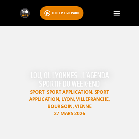
ÉCOUTER TONIC RADIO
LOU, OL LYONNES…L’AGENDA
SPORTIF DU WEEK-END
SPORT
,
SPORT APPLICATION
,
SPORT
APPLICATION
,
LYON
,
VILLEFRANCHE
,
BOURGOIN
,
VIENNE
27 MARS 2026