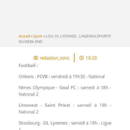
Accueil
»
Sport
»
LOU, OL LYONNES…L’AGENDA SPORTIF
DU WEEK-END
redaction_tonic
10:23
Football :
Orléans -
FCVB
: vendredi à 19h30 - National
Nîmes Olympique -
Goal
FC
: samedi à 18h -
National 2
Limonest
-
Saint
Priest
: samedi à 18h -
National 2
Strasbourg -
OL
Lyonnes
: samedi à 18h - Ligue
1