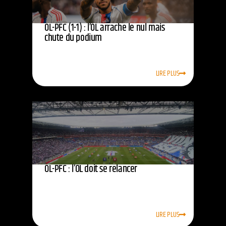
OL-PFC (1-1) : l’OL arrache le nul mais
chute du podium
LIRE PLUS
OL-PFC : l’OL doit se relancer
LIRE PLUS