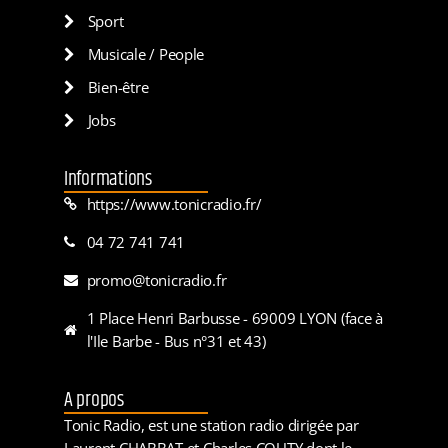
Sport
Musicale / People
Bien-être
Jobs
Informations
https://www.tonicradio.fr/
04 72 741 741
promo@tonicradio.fr
1 Place Henri Barbusse - 69009 LYON (face à
l'Ile Barbe - Bus n°31 et 43)
A propos
Tonic Radio, est une station radio dirigée par
Laurent CHABBAT et Charles COUTY dont le