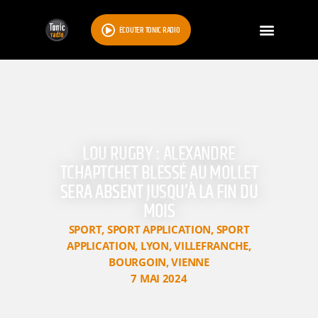
ÉCOUTER TONIC RADIO
LOU RUGBY : ALEXANDRE
TCHAPTCHET BLESSÉ AU MOLLET
SERA ABSENT JUSQU’À LA FIN DU
MOIS
SPORT
,
SPORT APPLICATION
,
SPORT
APPLICATION
,
LYON
,
VILLEFRANCHE
,
BOURGOIN
,
VIENNE
7 MAI 2024