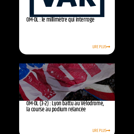
OM-OL : le millimètre qui interroge
LIRE PLUS
OM-OL (3-2) : Lyon battu au Vélodrome,
la course au podium relancée
LIRE PLUS