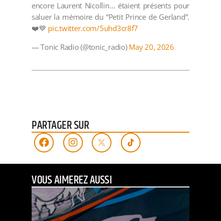
encore Laurent Nicollin… étaient présents pour
saluer la mémoire du “Petit Prince de Gerland”.
❤️💙
pic.twitter.com/5uhd3cr8f7
— Tonic Radio (@tonic_radio)
May 20, 2026
PARTAGER SUR
VOUS AIMEREZ AUSSI