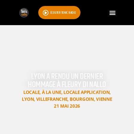
ÉCOUTER TONIC RADIO
LYON A RENDU UN DERNIER
HOMMAGE À FLEURY DI NALLO
LOCALE
,
À LA UNE
,
LOCALE APPLICATION
,
LYON
,
VILLEFRANCHE
,
BOURGOIN
,
VIENNE
21 MAI 2026