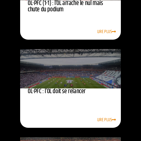
OL-PFC (1-1) : l’OL arrache le nul mais
chute du podium
LIRE PLUS
OL-PFC : l’OL doit se relancer
LIRE PLUS