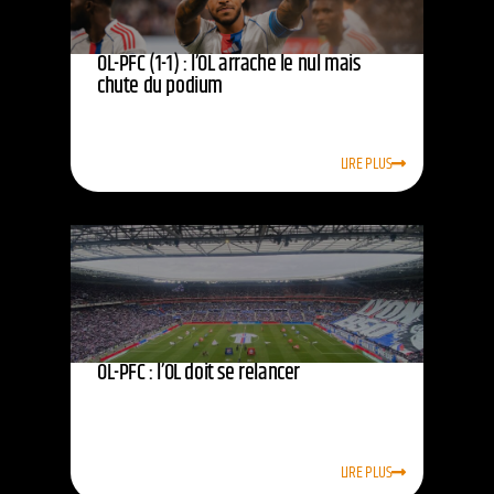
OL-PFC (1-1) : l’OL arrache le nul mais
chute du podium
LIRE PLUS
OL-PFC : l’OL doit se relancer
LIRE PLUS