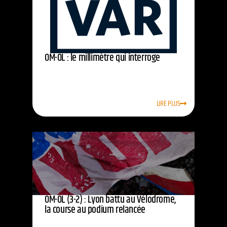
OM-OL : le millimètre qui interroge
LIRE PLUS
OM-OL (3-2) : Lyon battu au Vélodrome,
la course au podium relancée