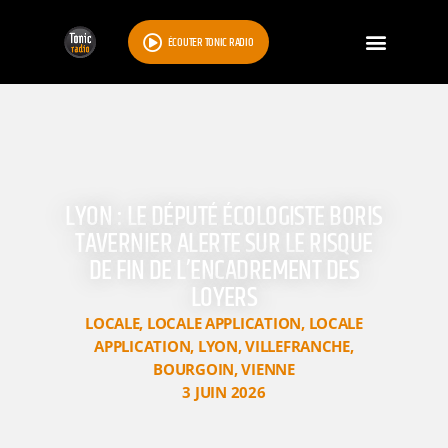
ÉCOUTER TONIC RADIO
LYON : LE DÉPUTÉ ÉCOLOGISTE BORIS
TAVERNIER ALERTE SUR LE RISQUE
DE FIN DE L’ENCADREMENT DES
LOYERS
LOCALE
,
LOCALE APPLICATION
,
LOCALE
APPLICATION
,
LYON
,
VILLEFRANCHE
,
BOURGOIN
,
VIENNE
3 JUIN 2026