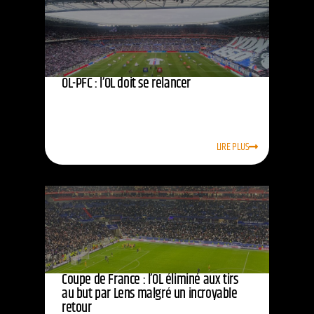
OL-PFC : l’OL doit se relancer
LIRE PLUS
Coupe de France : l’OL éliminé aux tirs
au but par Lens malgré un incroyable
retour