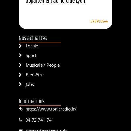
appartement au nord de Lyon
LIRE PLUS
Nos actualités
Locale
Sport
Musicale / People
Bien-être
Jobs
Informations
https://www.tonicradio.fr/
04 72 741 741
promo@tonicradio.fr