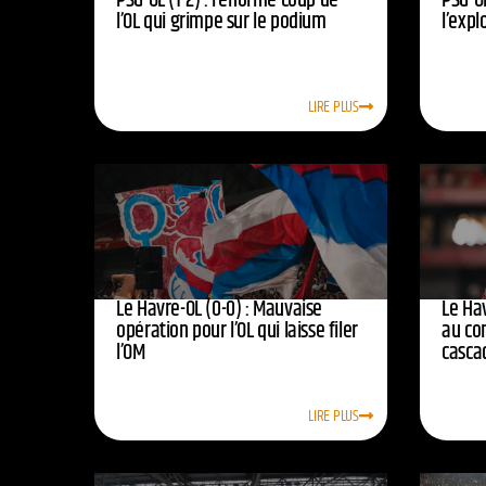
PSG-OL (1-2) : l’énorme coup de
PSG-OL
l’OL qui grimpe sur le podium
l’expl
LIRE PLUS
Le Havre-OL (0-0) : Mauvaise
Le Hav
opération pour l’OL qui laisse filer
au co
l’OM
casca
LIRE PLUS