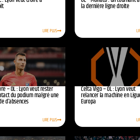
 : Lyon veut croire à
OL – Monaco : un tournant 
oit
la dernière ligne droite
LIRE PLUS
LI
re – OL : Lyon veut rester
Celta Vigo – OL : Lyon veut
ntact du podium malgré une
relancer la machine en Ligu
de d’absences
Europa
LIRE PLUS
LI