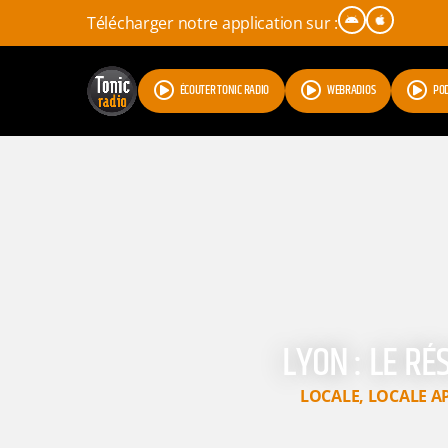
Télécharger notre application sur :
ÉCOUTER TONIC RADIO
WEBRADIOS
PO
LYON : LE R
LOCALE
,
LOCALE A