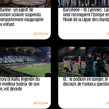
urbanne : un agent de
Barcelone – OL Lyonnes : Ly
uration scolaire suspendu
veut reconquérir l’Europe e
comportement inapproprié
finale de la Ligue des cham
ne enfant
LIRE PLUS
LI
leury Di Nallo, légende du
OL : le podium en danger, le
t meilleur buteur de son
discours de Fonseca questi
re, est décédé
LIRE PLUS
LI