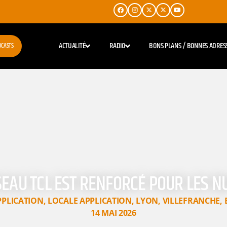
ACTUALITÉ
RADIO
BONS PLANS / BONNES ADRES
DCASTS
ÉSEAU TCL EST RENFORCÉ POUR LES N
PPLICATION
,
LOCALE APPLICATION
,
LYON
,
VILLEFRANCHE
,
14 MAI 2026