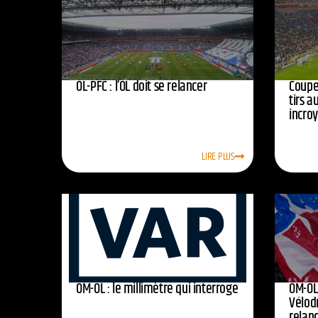
OL-PFC : l’OL doit se relancer
Coupe 
tirs a
incro
LIRE PLUS
OM-OL : le millimètre qui interroge
OM-OL 
Vélod
relan