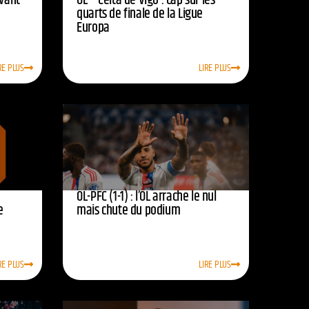
avant
OL – Celta de Vigo : cap sur les
quarts de finale de la Ligue
Europa
RE PLUS
LIRE PLUS
OL-PFC (1-1) : l’OL arrache le nul
e
mais chute du podium
RE PLUS
LIRE PLUS