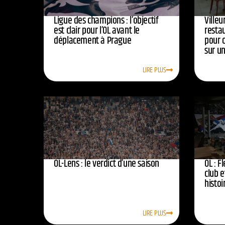
Ligue des champions : l’objectif
Ville
est clair pour l’OL avant le
resta
déplacement à Prague
pour 
sur u
LIRE PLUS
OL-Lens : le verdict d’une saison
OL : F
club e
histoi
LIRE PLUS