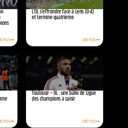
on
L’OL s’effrondre face à Lens (0-4)
n
et termine quatrième
pions
RE PLUS
LIRE PLUS
Toulouse – OL : une balle de Ligue
onne
des champions à saisir
RE PLUS
LIRE PLUS