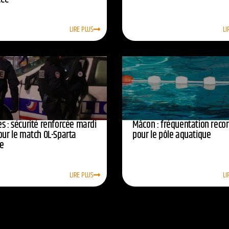
LIRE PLUS
LI
s : sécurité renforcée mardi
Mâcon : fréquentation reco
our le match OL-Sparta
pour le pôle aquatique
e
LIRE PLUS
LI