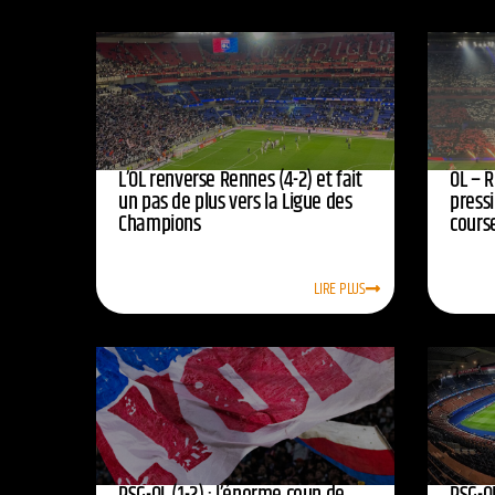
L’OL renverse Rennes (4-2) et fait
OL – R
un pas de plus vers la Ligue des
press
Champions
course
LIRE PLUS