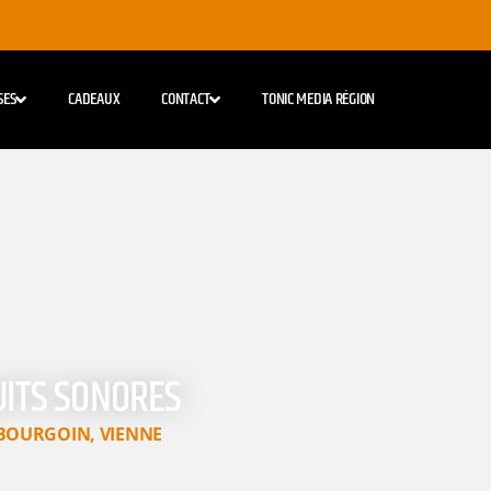
SES
CADEAUX
CONTACT
TONIC MEDIA RÉGION
UITS SONORES
BOURGOIN
,
VIENNE