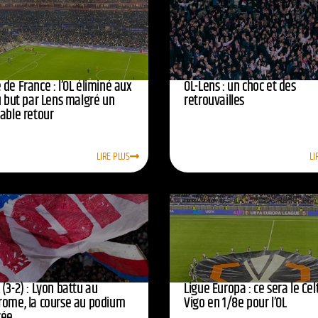
de France : l’OL éliminé aux
OL-Lens : un choc et des
u but par Lens malgré un
retrouvailles
yable retour
LIRE PLUS
LI
(3-2) : Lyon battu au
Ligue Europa : ce sera le Cel
rome, la course au podium
Vigo en 1/8e pour l’OL
cée