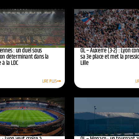
ennes : un duel sous
OL – Auxerre (3-2) : Lyon co
ion déterminant dans la
sa 3e place et met la pressi
 à la LDC
Lille
LIRE PLUS
LI