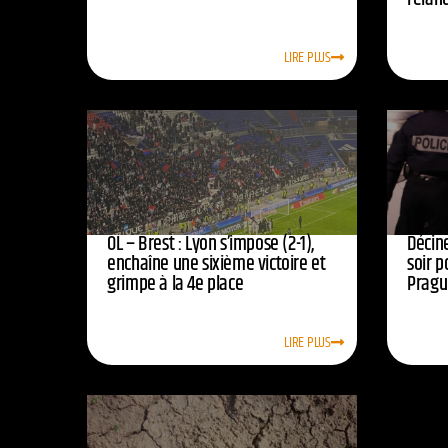
LIRE PLUS
OL – Brest : Lyon s’impose (2-1),
Décine
enchaîne une sixième victoire et
soir p
grimpe à la 4e place
Pragu
LIRE PLUS