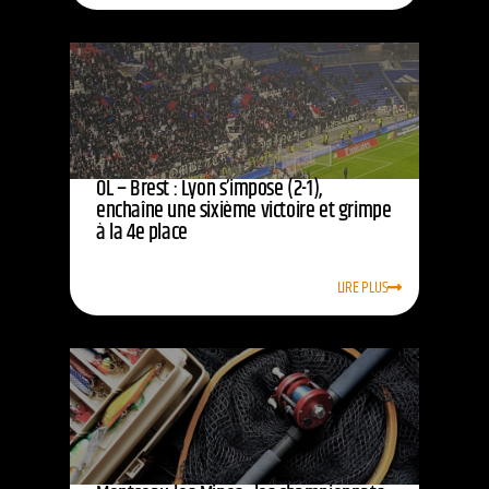
OL – Brest : Lyon s’impose (2-1),
enchaîne une sixième victoire et grimpe
à la 4e place
LIRE PLUS