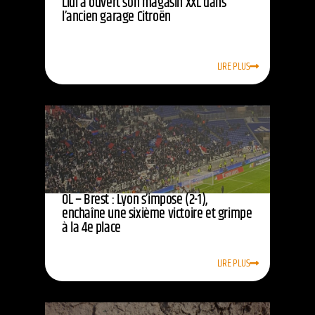
Lidl a ouvert son magasin XXL dans
l’ancien garage Citroën
LIRE PLUS
OL – Brest : Lyon s’impose (2-1),
enchaîne une sixième victoire et grimpe
à la 4e place
LIRE PLUS