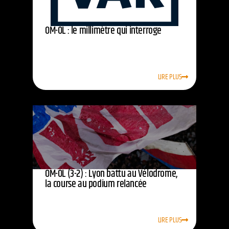
OM-OL : le millimètre qui interroge
LIRE PLUS
OM-OL (3-2) : Lyon battu au Vélodrome,
la course au podium relancée
LIRE PLUS