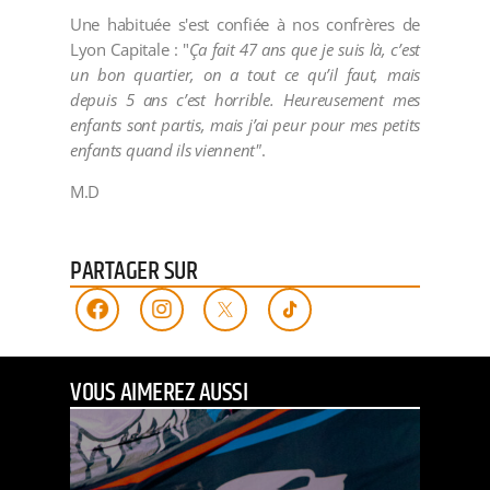
Une habituée s'est confiée à nos confrères de
Lyon Capitale : "
Ça fait 47 ans que je suis là, c’est
un bon quartier, on a tout ce qu’il faut, mais
depuis 5 ans c’est horrible. Heureusement mes
enfants sont partis, mais j’ai peur pour mes petits
enfants quand ils viennent"
.
M.D
PARTAGER SUR
VOUS AIMEREZ AUSSI