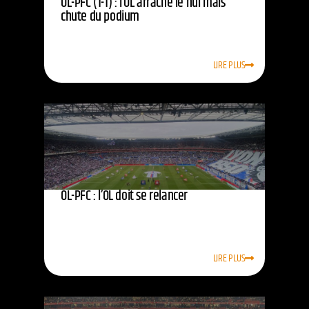
OL-PFC (1-1) : l’OL arrache le nul mais
chute du podium
LIRE PLUS
OL-PFC : l’OL doit se relancer
LIRE PLUS