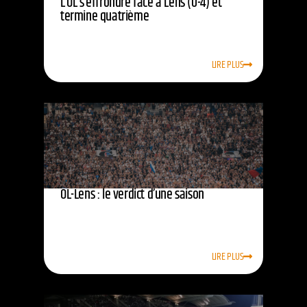
L’OL s’effrondre face à Lens (0-4) et
termine quatrième
LIRE PLUS
OL-Lens : le verdict d’une saison
LIRE PLUS