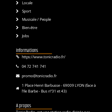
Locale
Sport
Musicale / People
Bien-être
Jobs
Informations
https://www.tonicradio.fr/
04 72 741 741
promo@tonicradio.fr
1 Place Henri Barbusse - 69009 LYON (face à
l'Ile Barbe - Bus n°31 et 43)
A propos
Tonic Radio, est une station radio dirigée par