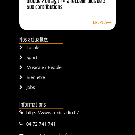
bloque ? On agit ! » a recueilli plus de 3
600 contributions
LIRE PLUS
Nos actualités
Locale
Sport
Musicale / People
Bien-être
Jobs
Informations
https://www.tonicradio.fr/
04 72 741 741