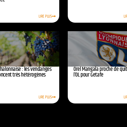
LIRE PLUS
LI
chalonnaise : les vendanges
Orel Mangala proche de quit
oncent très hétérogènes
l’OL pour Getafe
LIRE PLUS
LI