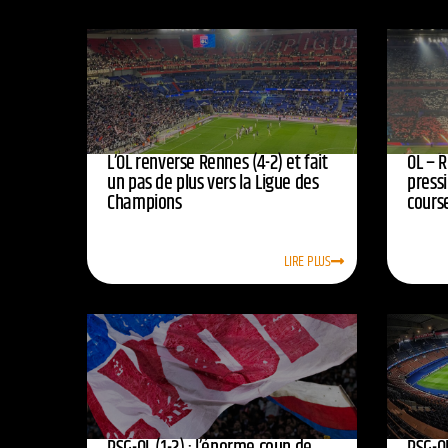
L’OL renverse Rennes (4-2) et fait
OL – R
un pas de plus vers la Ligue des
press
Champions
course
LIRE PLUS