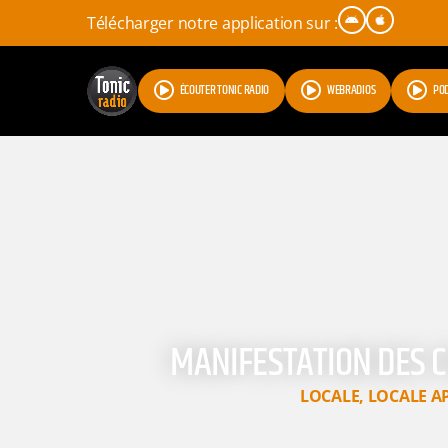
Télécharger notre application sur :
ÉCOUTER TONIC RADIO
WEBRADIOS
PO
MANIFESTATION DES C
LOCALE
,
LOCALE A