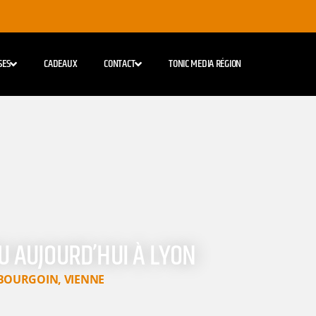
SES
CADEAUX
CONTACT
TONIC MEDIA RÉGION
U AUJOURD’HUI À LYON
BOURGOIN
,
VIENNE