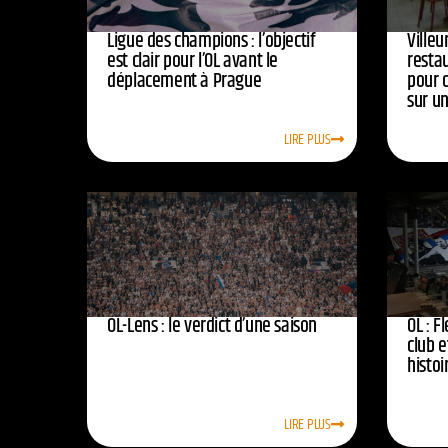
Ligue des champions : l’objectif
Ville
est clair pour l’OL avant le
resta
déplacement à Prague
pour 
sur u
LIRE PLUS
OL-Lens : le verdict d’une saison
OL : F
club e
histoi
LIRE PLUS