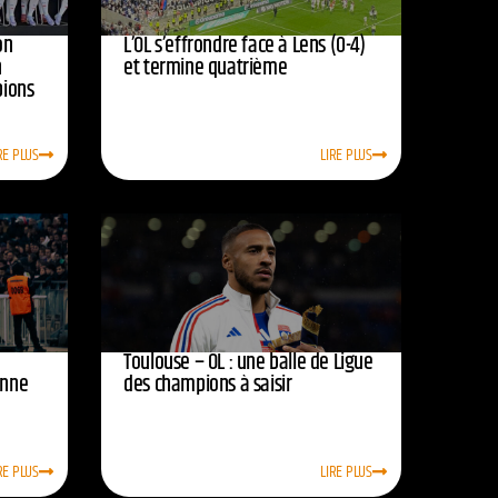
on
L’OL s’effrondre face à Lens (0-4)
n
et termine quatrième
pions
RE PLUS
LIRE PLUS
Toulouse – OL : une balle de Ligue
onne
des champions à saisir
RE PLUS
LIRE PLUS