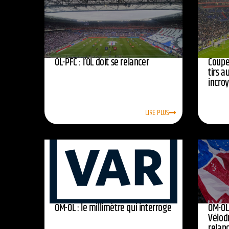
OL-PFC : l’OL doit se relancer
Coupe 
tirs a
incro
LIRE PLUS
OM-OL : le millimètre qui interroge
OM-OL 
Vélod
relan