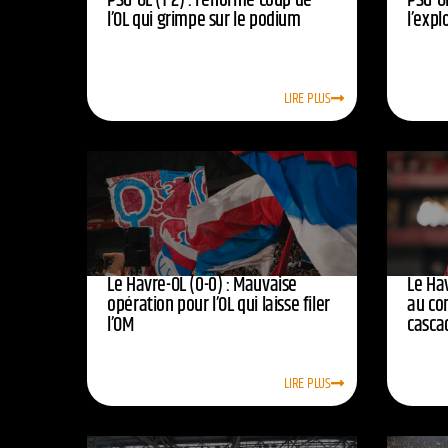
PSG-OL (1-2) : l’énorme coup de
PSG-OL
l’OL qui grimpe sur le podium
l’expl
LIRE PLUS
Le Havre-OL (0-0) : Mauvaise
Le Hav
opération pour l’OL qui laisse filer
au co
l’OM
casca
LIRE PLUS