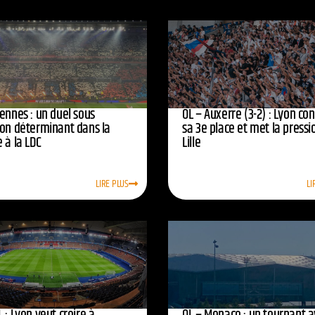
ennes : un duel sous
OL – Auxerre (3-2) : Lyon co
ion déterminant dans la
sa 3e place et met la pressi
 à la LDC
Lille
LIRE PLUS
LI