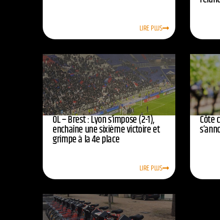
LIRE PLUS
OL – Brest : Lyon s’impose (2-1),
Côte 
enchaîne une sixième victoire et
s’ann
grimpe à la 4e place
LIRE PLUS