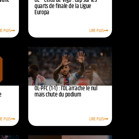
avant
OL – Celta de Vigo : cap sur les
quarts de finale de la Ligue
Europa
RE PLUS
LIRE PLUS
OL-PFC (1-1) : l’OL arrache le nul
e
mais chute du podium
RE PLUS
LIRE PLUS