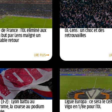
de France : l’OL éliminé aux
OL-Lens : un choc et des
u but par Lens malgré un
retrouvailles
yable retour
LIRE PLUS
LI
(3-2) : Lyon battu au
Ligue Europa : ce sera le Cel
rome, la course au podium
Vigo en 1/8e pour l’OL
cée