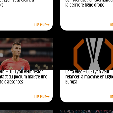
 : Lyon veut croire à
OL – Monaco : un tournant 
oit
la dernière ligne droite
LIRE PLUS
LI
re – OL : Lyon veut rester
Celta Vigo – OL : Lyon veut
ntact du podium malgré une
relancer la machine en Ligu
de d’absences
Europa
LIRE PLUS
LI