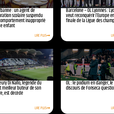
urbanne : un agent de
Barcelone – OL Lyonnes : Ly
uration scolaire suspendu
veut reconquérir l’Europe e
comportement inapproprié
finale de la Ligue des cham
ne enfant
LIRE PLUS
LI
leury Di Nallo, légende du
OL : le podium en danger, le
t meilleur buteur de son
discours de Fonseca questi
re, est décédé
LIRE PLUS
LI