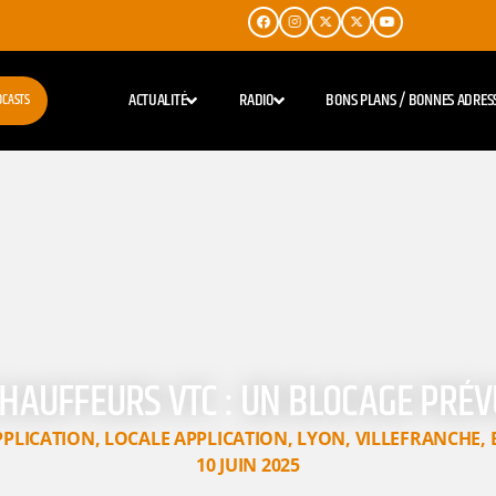
ACTUALITÉ
RADIO
BONS PLANS / BONNES ADRES
DCASTS
HAUFFEURS VTC : UN BLOCAGE PRÉV
PPLICATION
,
LOCALE APPLICATION
,
LYON
,
VILLEFRANCHE
,
10 JUIN 2025