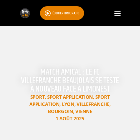
ÉCOUTER TONIC RADIO
MATCH AMICAL : LE FC
VILLEFRANCHE BEAUJOLAIS SE TESTE
À NOUVEAU FACE À LIMONEST
SPORT
,
SPORT APPLICATION
,
SPORT
APPLICATION
,
LYON
,
VILLEFRANCHE
,
BOURGOIN
,
VIENNE
1 AOÛT 2025