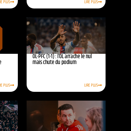
RE PLUS
LIRE PLUS
OL-PFC (1-1) : l’OL arrache le nul
e
mais chute du podium
RE PLUS
LIRE PLUS