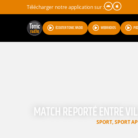
Télécharger notre application sur :
ÉCOUTER TONIC RADIO
WEBRADIOS
PO
MATCH REPORTÉ ENTRE VIL
SPORT
,
SPORT AP