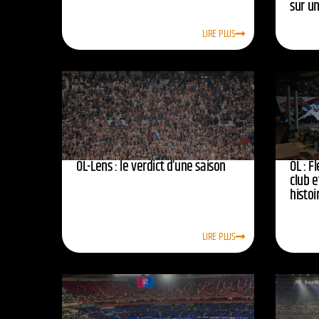
sur u
LIRE PLUS
OL-Lens : le verdict d’une saison
OL : F
club e
histoi
LIRE PLUS