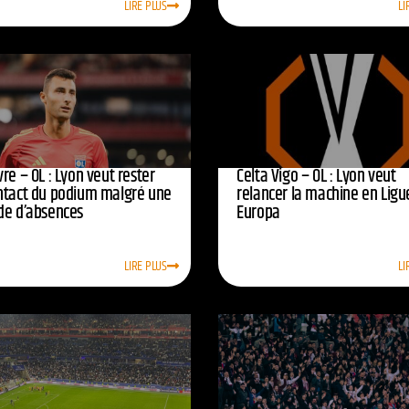
LIRE PLUS
LI
re – OL : Lyon veut rester
Celta Vigo – OL : Lyon veut
ntact du podium malgré une
relancer la machine en Ligu
de d’absences
Europa
LIRE PLUS
LI