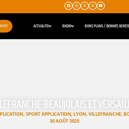
ACTUALITÉ
RADIO
BONS PLANS / BONNES ADRES
DCASTS
LEFRANCHE-BEAUJOLAIS ET VERSAIL
PLICATION
,
SPORT APPLICATION
,
LYON
,
VILLEFRANCHE
,
B
30 AOÛT 2025