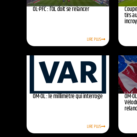
OL-PFC : l’OL doit se relancer
Coupe 
tirs a
incro
LIRE PLUS
OM-OL : le millimètre qui interroge
OM-OL 
Vélod
relan
LIRE PLUS