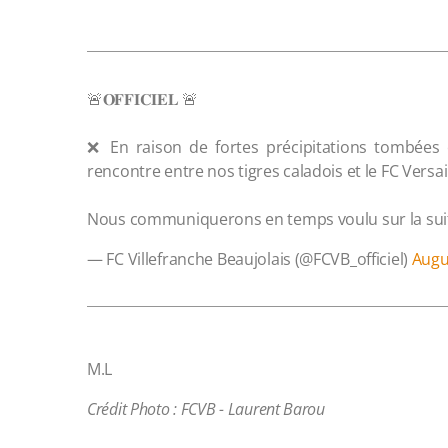
🚨𝐎𝐅𝐅𝐈𝐂𝐈𝐄𝐋 🚨
❌ En raison de fortes précipitations tombées e
rencontre entre nos tigres caladois et le FC Versai
Nous communiquerons en temps voulu sur la su
— FC Villefranche Beaujolais (@FCVB_officiel)
Augu
M.L
Crédit Photo : FCVB - Laurent Barou