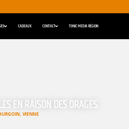
SES
CADEAUX
CONTACT
TONIC MEDIA RÉGION
LES EN RAISON DES ORAGES
OURGOIN
,
VIENNE