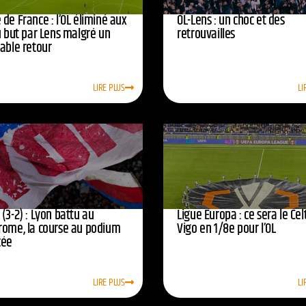
de France : l’OL éliminé aux
OL-Lens : un choc et des
u but par Lens malgré un
retrouvailles
yable retour
LIRE PLUS
LI
(3-2) : Lyon battu au
Ligue Europa : ce sera le Cel
rome, la course au podium
Vigo en 1/8e pour l’OL
cée
LIRE PLUS
LI