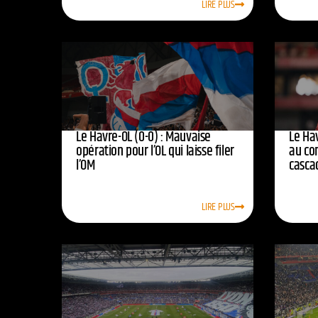
LIRE PLUS
Le Havre-OL (0-0) : Mauvaise
Le Hav
opération pour l’OL qui laisse filer
au co
l’OM
casca
LIRE PLUS