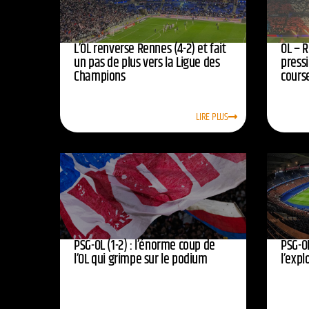
L’OL renverse Rennes (4-2) et fait
OL – R
un pas de plus vers la Ligue des
press
Champions
course
LIRE PLUS
PSG-OL (1-2) : l’énorme coup de
PSG-OL
l’OL qui grimpe sur le podium
l’expl