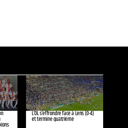
on
L’OL s’effrondre face à Lens (0-4)
n
et termine quatrième
pions