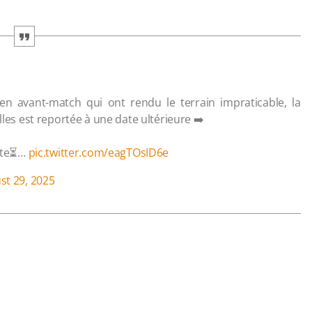
n avant-match qui ont rendu le terrain impraticable, la
lles est reportée à une date ultérieure ➡️
ite⏳…
pic.twitter.com/eagTOsID6e
st 29, 2025