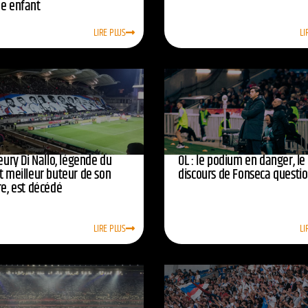
ne enfant
LIRE PLUS
LI
leury Di Nallo, légende du
OL : le podium en danger, le
t meilleur buteur de son
discours de Fonseca questi
re, est décédé
LIRE PLUS
LI