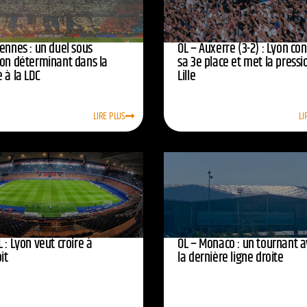
ennes : un duel sous
OL – Auxerre (3-2) : Lyon co
ion déterminant dans la
sa 3e place et met la pressi
 à la LDC
Lille
LIRE PLUS
LI
 : Lyon veut croire à
OL – Monaco : un tournant 
oit
la dernière ligne droite