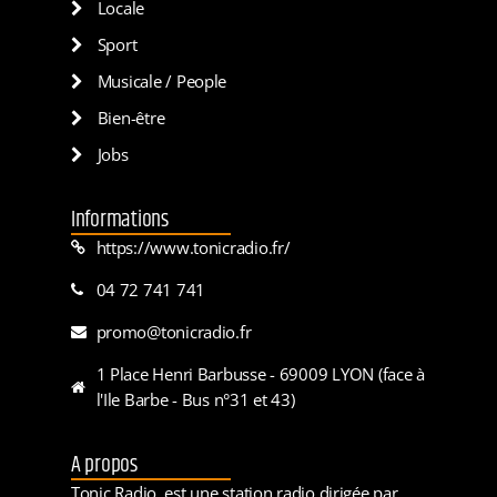
Locale
Sport
Musicale / People
Bien-être
Jobs
Informations
https://www.tonicradio.fr/
04 72 741 741
promo@tonicradio.fr
1 Place Henri Barbusse - 69009 LYON (face à
l'Ile Barbe - Bus n°31 et 43)
A propos
Tonic Radio, est une station radio dirigée par