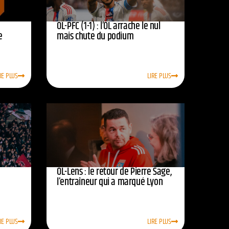
OL-PFC (1-1) : l’OL arrache le nul
e
mais chute du podium
RE PLUS
LIRE PLUS
OL-Lens : le retour de Pierre Sage,
l’entraîneur qui a marqué Lyon
RE PLUS
LIRE PLUS