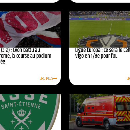
(3-2) : Lyon battu au
Ligue Europa : ce sera le Cel
rome, la course au podium
Vigo en 1/8e pour l’OL
cée
LIRE PLUS
LI