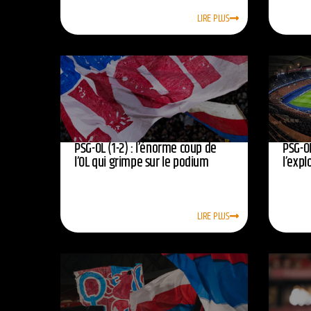
LIRE PLUS
PSG-OL (1-2) : l’énorme coup de
PSG-OL
l’OL qui grimpe sur le podium
l’expl
LIRE PLUS