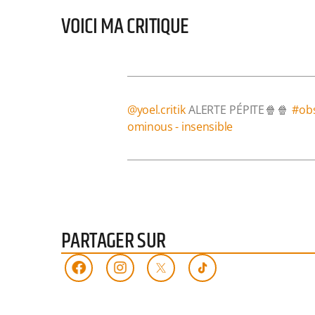
VOICI MA CRITIQUE
@yoel.critik
ALERTE PÉPITE🍿🍿
#ob
ominous - insensible
PARTAGER SUR