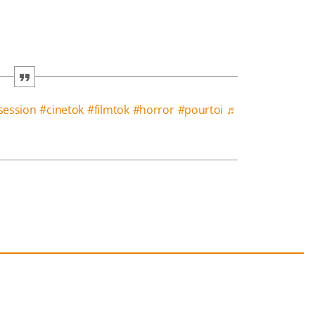
session
#cinetok
#filmtok
#horror
#pourtoi
♬