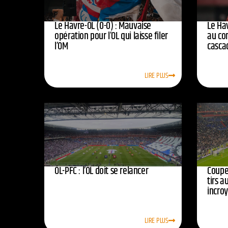
Le Havre-OL (0-0) : Mauvaise
Le Hav
opération pour l’OL qui laisse filer
au co
l’OM
casca
LIRE PLUS
OL-PFC : l’OL doit se relancer
Coupe 
tirs a
incro
LIRE PLUS