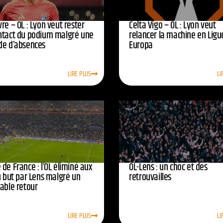
re – OL : Lyon veut rester
Celta Vigo – OL : Lyon veut
ntact du podium malgré une
relancer la machine en Ligu
de d’absences
Europa
LIRE PLUS
LI
de France : l’OL éliminé aux
OL-Lens : un choc et des
u but par Lens malgré un
retrouvailles
yable retour
LIRE PLUS
LI