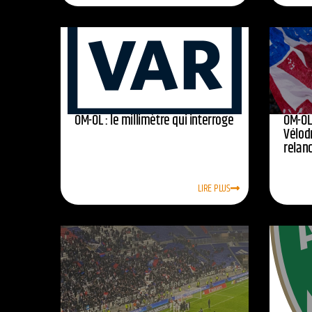
OM-OL : le millimètre qui interroge
OM-OL 
Vélod
relan
LIRE PLUS