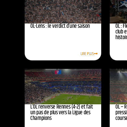
OL-Lens : le verdict d’une saison
OL : F
club e
histoi
LIRE PLUS
L’OL renverse Rennes (4-2) et fait
OL – R
un pas de plus vers la Ligue des
press
Champions
course