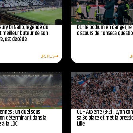
leury Di Nallo, légende du
OL : le podium en danger, le
t meilleur buteur de son
discours de Fonseca questi
re, est décédé
LIRE PLUS
LI
ennes : un duel sous
OL – Auxerre (3-2) : Lyon co
ion déterminant dans la
sa 3e place et met la pressi
 à la LDC
Lille