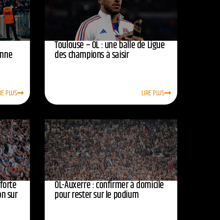
Toulouse – OL : une balle de Ligue
onne
des champions à saisir
RE PLUS
LIRE PLUS
nforte
OL-Auxerre : confirmer à domicile
on sur
pour rester sur le podium