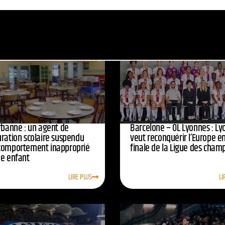
urbanne : un agent de
Barcelone – OL Lyonnes : Ly
uration scolaire suspendu
veut reconquérir l’Europe e
comportement inapproprié
finale de la Ligue des cham
ne enfant
LIRE PLUS
LI