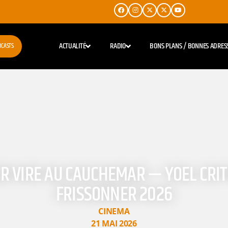
ACTUALITÉ
RADIO
BONS PLANS / BONNES ADRES
DCASTS
R VIRE AU CAUCHEMAR — YOEL CRITIK
FRISSONNER 2026
CINEMA
21 MAI 2026