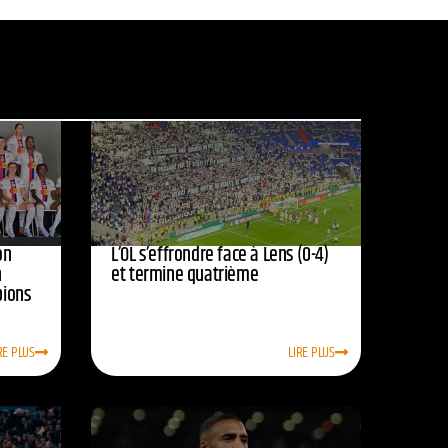
on
L’OL s’effrondre face à Lens (0-4)
n
et termine quatrième
pions
RE PLUS
LIRE PLUS