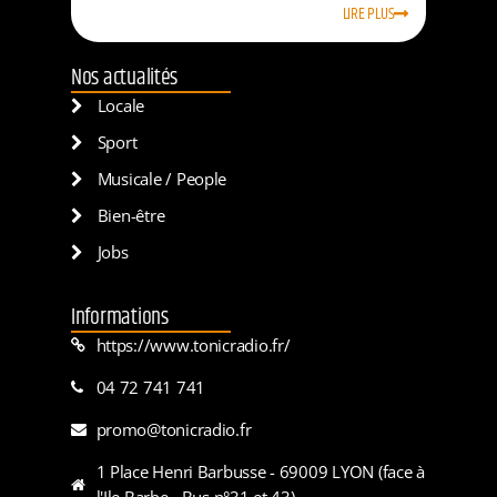
LIRE PLUS
Nos actualités
Locale
Sport
Musicale / People
Bien-être
Jobs
Informations
https://www.tonicradio.fr/
04 72 741 741
promo@tonicradio.fr
1 Place Henri Barbusse - 69009 LYON (face à
l'Ile Barbe - Bus n°31 et 43)