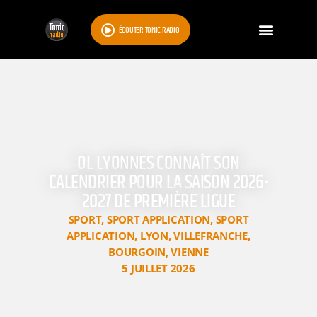
ÉCOUTER TONIC RADIO
OL LYONNES CONNAÎT SON
CALENDRIER POUR LA SAISON 2026-
2027 DE PREMIÈRE LIGUE
SPORT
,
SPORT APPLICATION
,
SPORT
APPLICATION
,
LYON
,
VILLEFRANCHE
,
BOURGOIN
,
VIENNE
5 JUILLET 2026