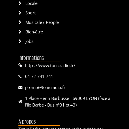
Locale
Sport
Musicale / People
Bien-être
Jobs
Informations
https://www.tonicradio.fr/
04 72 741 741
promo@tonicradio.fr
1 Place Henri Barbusse - 69009 LYON (face à
l'Ile Barbe - Bus n°31 et 43)
A propos
Tonic Radio, est une station radio dirigée par