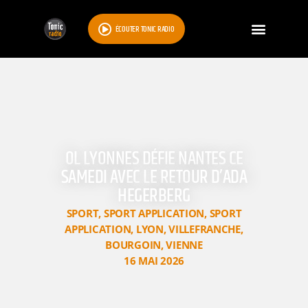
ÉCOUTER TONIC RADIO
OL LYONNES DÉFIE NANTES CE
SAMEDI AVEC LE RETOUR D’ADA
HEGERBERG
SPORT
,
SPORT APPLICATION
,
SPORT
APPLICATION
,
LYON
,
VILLEFRANCHE
,
BOURGOIN
,
VIENNE
16 MAI 2026