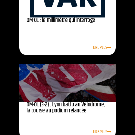
OM-OL : le millimètre qui interroge
LIRE PLUS
OM-OL (3-2) : Lyon battu au Vélodrome,
la course au podium relancée
LIRE PLUS