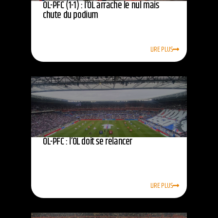
OL-PFC (1-1) : l’OL arrache le nul mais
chute du podium
LIRE PLUS
OL-PFC : l’OL doit se relancer
LIRE PLUS