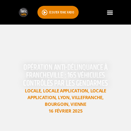
ÉCOUTER TONIC RADIO
OPÉRATION ANTI-DÉLINQUANCE À
FRANCHEVILLE : 165 VÉHICULES
CONTRÔLÉS PAR LES GENDARMES
LOCALE
,
LOCALE APPLICATION
,
LOCALE
APPLICATION
,
LYON
,
VILLEFRANCHE
,
BOURGOIN
,
VIENNE
16 FÉVRIER 2025