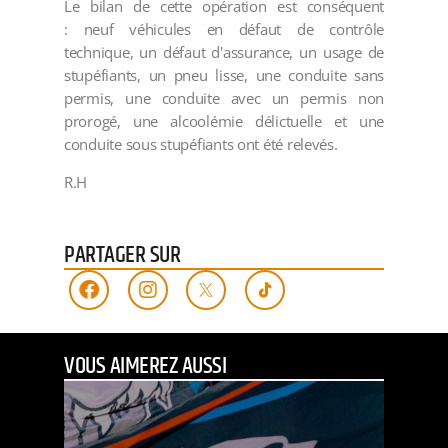
Le bilan de cette opération est conséquent
: neuf véhicules en défaut de contrôle
technique, un défaut d'assurance, un usage de
stupéfiants, un pneu lisse, une conduite sans
permis, une conduite avec un permis non
prorogé, une alcoolémie délictuelle et une
conduite sous stupéfiants ont été relevés.
R.H
PARTAGER SUR
VOUS AIMEREZ AUSSI