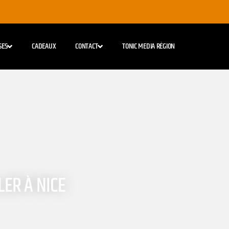
SES
CADEAUX
CONTACT
TONIC MEDIA RÉGION
LER À NICE