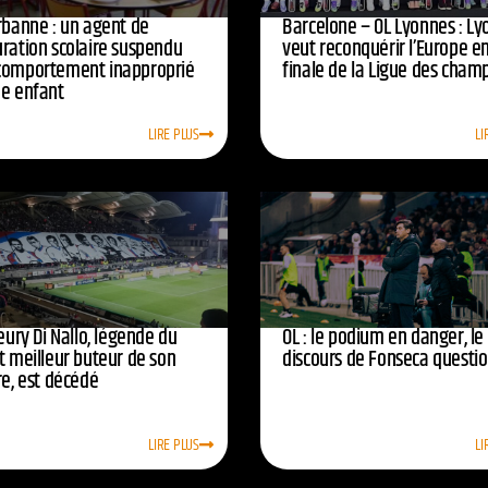
urbanne : un agent de
Barcelone – OL Lyonnes : Ly
uration scolaire suspendu
veut reconquérir l’Europe e
comportement inapproprié
finale de la Ligue des cham
ne enfant
LIRE PLUS
LI
leury Di Nallo, légende du
OL : le podium en danger, le
t meilleur buteur de son
discours de Fonseca questi
re, est décédé
LIRE PLUS
LI