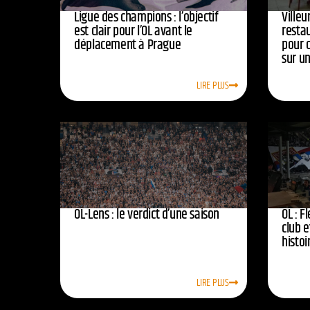
Ligue des champions : l’objectif
Ville
est clair pour l’OL avant le
resta
déplacement à Prague
pour 
sur u
LIRE PLUS
OL-Lens : le verdict d’une saison
OL : F
club e
histoi
LIRE PLUS