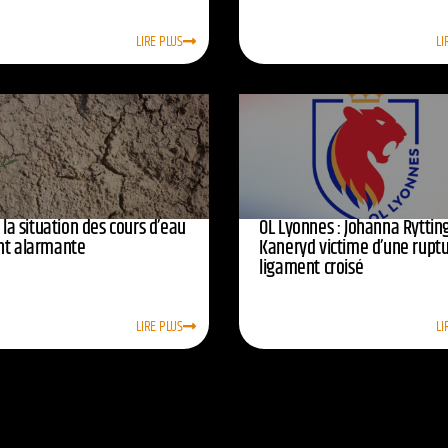
LIRE PLUS
LI
: la situation des cours d’eau
OL Lyonnes : Johanna Ryttin
nt alarmante
Kaneryd victime d’une rupt
ligament croisé
LIRE PLUS
LI