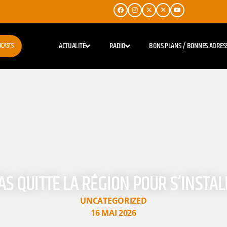
ACTUALITÉ
RADIO
BONS PLANS / BONNES ADRES
DCASTS
AS QUITTE LA RÉGION POUR S’INSTAL
UNCATEGORIZED
16 MAI 2026