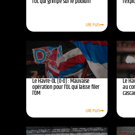
l’OL qui grimpe sur le podium
l’expl
LIRE PLUS
Le Havre-OL (0-0) : Mauvaise
Le Hav
opération pour l’OL qui laisse filer
au co
l’OM
casca
LIRE PLUS