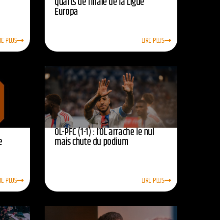
quarts de finale de la Ligue
Europa
RE PLUS
LIRE PLUS
OL-PFC (1-1) : l’OL arrache le nul
e
mais chute du podium
RE PLUS
LIRE PLUS