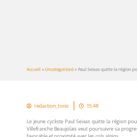
Accueil
»
Uncategorized
»
Paul Seixas quitte la région po
redaction_tonic
15:48
Le jeune cycliste Paul Seixas quitte la région pou
Villefranche Beaujolais veut poursuivre sa progre
favorable et proximité avec les cols alpins.