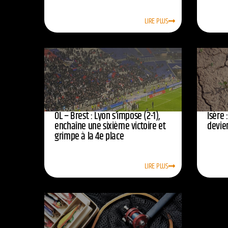
LIRE PLUS
OL – Brest : Lyon s’impose (2-1),
Isère 
enchaîne une sixième victoire et
devie
grimpe à la 4e place
LIRE PLUS