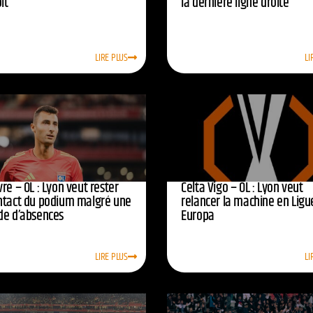
oit
la dernière ligne droite
LIRE PLUS
LI
re – OL : Lyon veut rester
Celta Vigo – OL : Lyon veut
ntact du podium malgré une
relancer la machine en Ligu
de d’absences
Europa
LIRE PLUS
LI