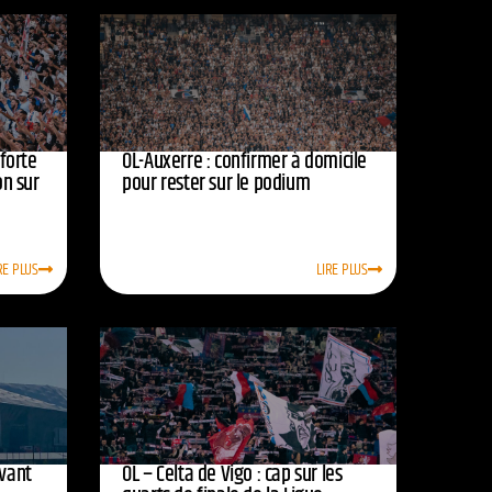
nforte
OL-Auxerre : confirmer à domicile
on sur
pour rester sur le podium
RE PLUS
LIRE PLUS
avant
OL – Celta de Vigo : cap sur les