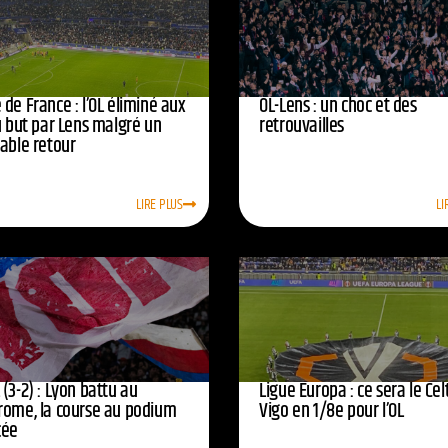
de France : l’OL éliminé aux
OL-Lens : un choc et des
u but par Lens malgré un
retrouvailles
yable retour
LIRE PLUS
LI
(3-2) : Lyon battu au
Ligue Europa : ce sera le Cel
rome, la course au podium
Vigo en 1/8e pour l’OL
cée