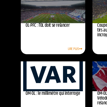
OL-PFC : l’OL doit se relancer
Coupe 
tirs a
incro
LIRE PLUS
OM-OL : le millimètre qui interroge
OM-OL 
Vélod
relan