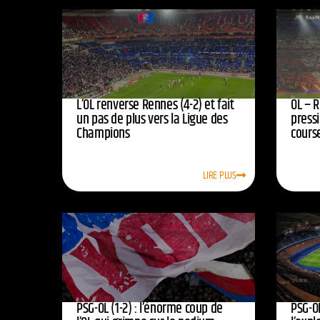
L’OL renverse Rennes (4-2) et fait
OL – R
un pas de plus vers la Ligue des
press
Champions
course
LIRE PLUS
PSG-OL (1-2) : l’énorme coup de
PSG-OL