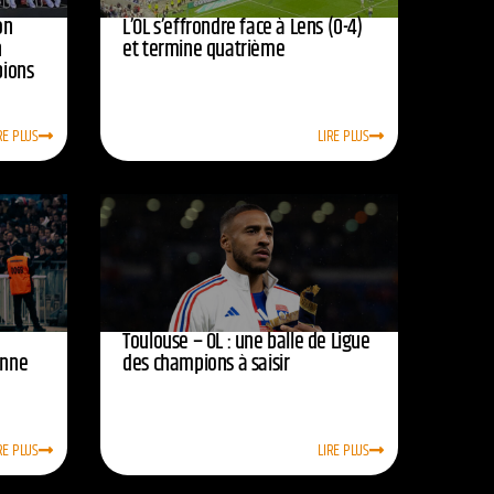
on
L’OL s’effrondre face à Lens (0-4)
n
et termine quatrième
pions
RE PLUS
LIRE PLUS
Toulouse – OL : une balle de Ligue
onne
des champions à saisir
RE PLUS
LIRE PLUS