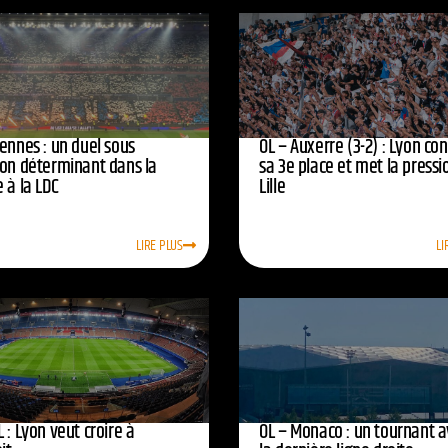
ennes : un duel sous
OL – Auxerre (3-2) : Lyon co
ion déterminant dans la
sa 3e place et met la pressi
 à la LDC
Lille
LIRE PLUS
LI
 : Lyon veut croire à
OL – Monaco : un tournant 