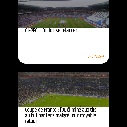
OL-PFC : l’OL doit se relancer
LIRE PLUS
Coupe de France : l’OL éliminé aux tirs
au but par Lens malgré un incroyable
retour