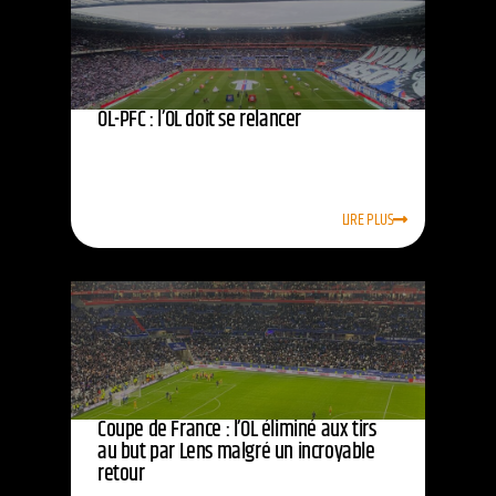
OL-PFC : l’OL doit se relancer
LIRE PLUS
Coupe de France : l’OL éliminé aux tirs
au but par Lens malgré un incroyable
retour