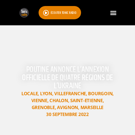
ÉCOUTER TONIC RADIO
POUTINE ANNONCE L’ANNEXION
OFFICIELLE DE QUATRE RÉGIONS DE
L’UKRAINE
LOCALE
,
LYON
,
VILLEFRANCHE
,
BOURGOIN
,
VIENNE
,
CHALON
,
SAINT-ETIENNE
,
GRENOBLE
,
AVIGNON
,
MARSEILLE
30 SEPTEMBRE 2022