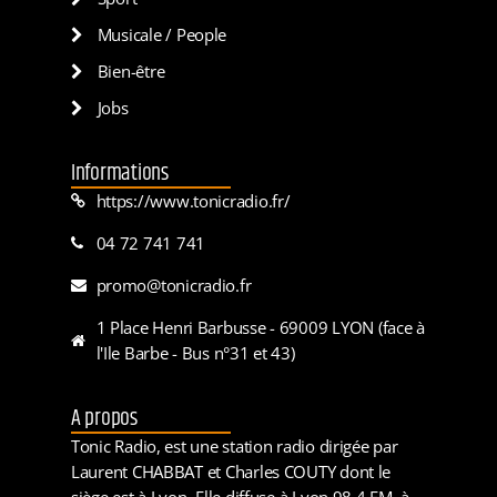
Musicale / People
Bien-être
Jobs
Informations
https://www.tonicradio.fr/
04 72 741 741
promo@tonicradio.fr
1 Place Henri Barbusse - 69009 LYON (face à
l'Ile Barbe - Bus n°31 et 43)
A propos
Tonic Radio, est une station radio dirigée par
Laurent CHABBAT et Charles COUTY dont le
siège est à Lyon. Elle diffuse à Lyon 98.4 FM, à