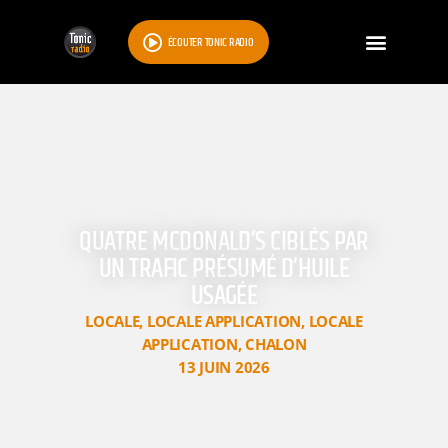
ÉCOUTER TONIC RADIO
QUATRE MCDONALD’S CIBLÉS PAR
UN TRAFIC PRÉSUMÉ D’HUILE
USAGÉE
LOCALE
,
LOCALE APPLICATION
,
LOCALE
APPLICATION
,
CHALON
13 JUIN 2026