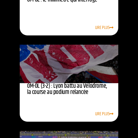
LIRE PLUS
OM-OL (3-2) : Lyon battu au Vélodrome,
la course au podium relancée
LIRE PLUS