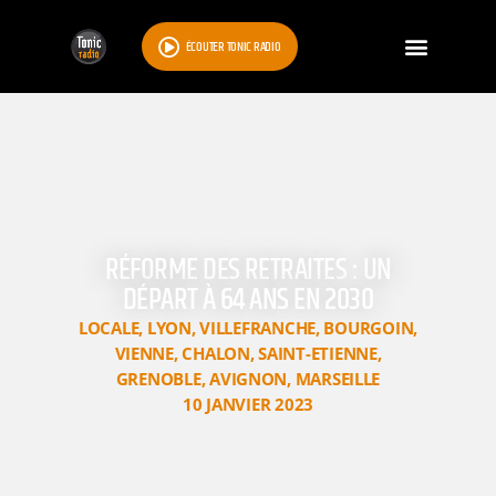
ÉCOUTER TONIC RADIO
RÉFORME DES RETRAITES : UN
DÉPART À 64 ANS EN 2030
LOCALE
,
LYON
,
VILLEFRANCHE
,
BOURGOIN
,
VIENNE
,
CHALON
,
SAINT-ETIENNE
,
GRENOBLE
,
AVIGNON
,
MARSEILLE
10 JANVIER 2023