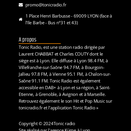
promo@tonicradio.fr
1 Place Henri Barbusse - 69009 LYON (face à
l'Ile Barbe - Bus n°31 et 43)
A propos
Tonic Radio, est une station radio dirigée par
Laurent CHABBAT et Charles COUTY dont le
siège est à Lyon. Elle diffuse à Lyon 98.4 FM, à
Villefranche-sur-Saône 94.7 FM, à Bourgoin-
Jallieu 97.8 FM, à Vienne 95.1 FM, à Chalon-sur-
Saône 91.1 FM. Tonic Radio est également
accessible en DAB+ à Lyon et sa région, à Saint-
Etienne, à Grenoble, à Avignon et à Marseille.
Retrouvez également le son Hit et Pop Music sur
tonicradio.fr et l’application Tonic Radio »
Copyright © 2024
Tonic radio
Site réalisé par l'agence Küme à Lyon