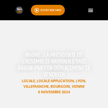
ÉCOUTER TONIC RADIO
RHÔNE : LA PRÉSIDENTE DE
L’ASSEMBLÉE NATIONALE YAËL
BRAUN-PIVET EN DÉPLACEMENT CE
VENDREDI
LOCALE
,
LOCALE APPLICATION
,
LYON
,
VILLEFRANCHE
,
BOURGOIN
,
VIENNE
6 NOVEMBRE 2024