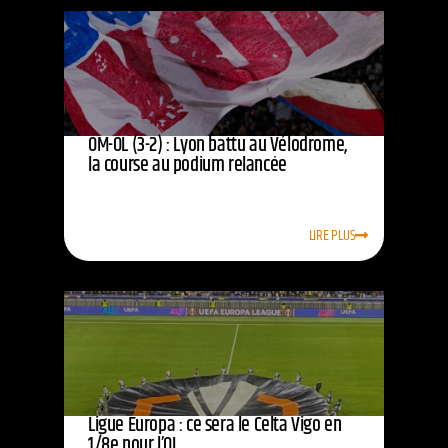
OM-OL (3-2) : Lyon battu au Vélodrome,
la course au podium relancée
LIRE PLUS
Ligue Europa : ce sera le Celta Vigo en
1/8e pour l’OL