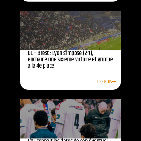
OL – Brest : Lyon s’impose (2-1),
enchaîne une sixième victoire et grimpe
à la 4e place
LIRE PLUS