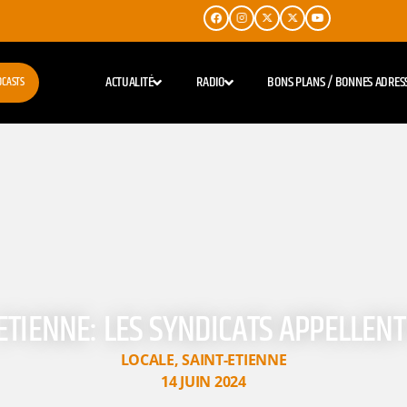
ACTUALITÉ
RADIO
BONS PLANS / BONNES ADRES
DCASTS
ETIENNE: LES SYNDICATS APPELLENT
LOCALE
,
SAINT-ETIENNE
14 JUIN 2024