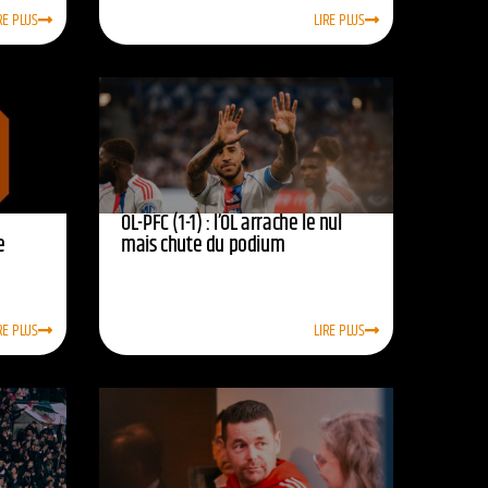
RE PLUS
LIRE PLUS
OL-PFC (1-1) : l’OL arrache le nul
e
mais chute du podium
RE PLUS
LIRE PLUS