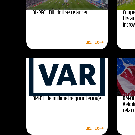
OL-PFC : l’OL doit se relancer
Coupe 
tirs a
incro
LIRE PLUS
OM-OL : le millimètre qui interroge
OM-OL 
Vélod
relan
LIRE PLUS