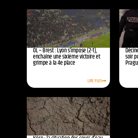
OL – Brest : Lyon s’impose (2-1),
Décine
enchaîne une sixième victoire et
soir p
grimpe à la 4e place
Pragu
LIRE PLUS