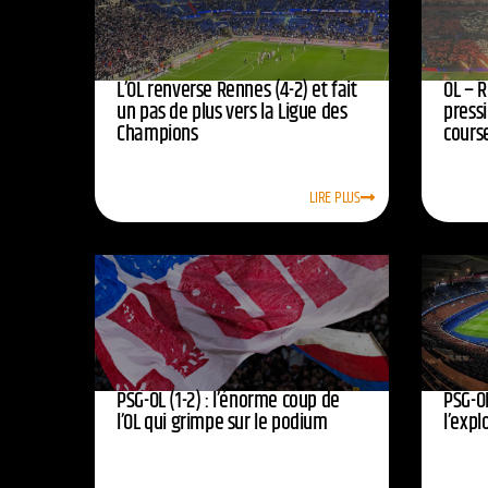
L’OL renverse Rennes (4-2) et fait
OL – R
un pas de plus vers la Ligue des
press
Champions
course
LIRE PLUS
PSG-OL (1-2) : l’énorme coup de
PSG-OL
l’OL qui grimpe sur le podium
l’expl