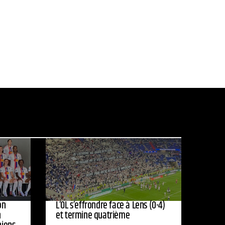
on
L’OL s’effrondre face à Lens (0-4)
n
et termine quatrième