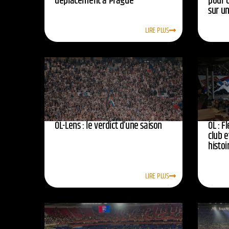
déplacement à Prague
pour 
sur u
LIRE PLUS
OL-Lens : le verdict d’une saison
OL : F
club e
histoi
LIRE PLUS