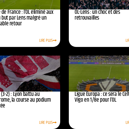
de France : l’OL éliminé aux
OL-Lens : un choc et des
u but par Lens malgré un
retrouvailles
yable retour
LIRE PLUS
LI
(3-2) : Lyon battu au
Ligue Europa : ce sera le Cel
rome, la course au podium
Vigo en 1/8e pour l’OL
cée
LIRE PLUS
LI