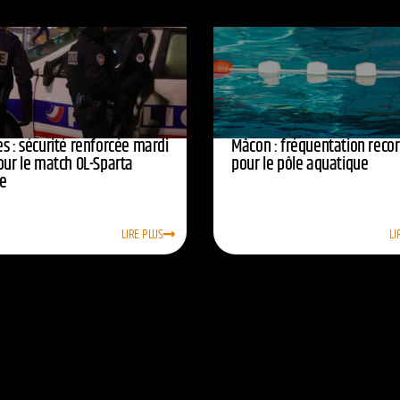
s : sécurité renforcée mardi
Mâcon : fréquentation reco
our le match OL-Sparta
pour le pôle aquatique
e
LIRE PLUS
LI