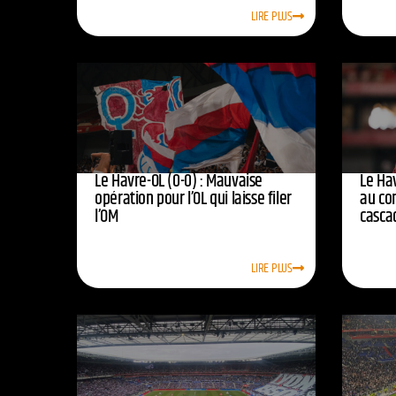
LIRE PLUS
Le Havre-OL (0-0) : Mauvaise
Le Hav
opération pour l’OL qui laisse filer
au co
l’OM
casca
LIRE PLUS