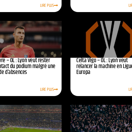
LIRE PLUS
LI
re – OL : Lyon veut rester
Celta Vigo – OL : Lyon veut
ntact du podium malgré une
relancer la machine en Ligu
de d’absences
Europa
LIRE PLUS
LI