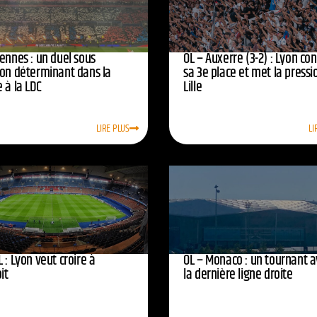
ennes : un duel sous
OL – Auxerre (3-2) : Lyon co
ion déterminant dans la
sa 3e place et met la pressi
 à la LDC
Lille
LIRE PLUS
LI
 : Lyon veut croire à
OL – Monaco : un tournant 
oit
la dernière ligne droite