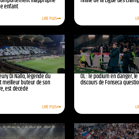
comportement inapproprié
finale de la Ligue des cham
ne enfant
LIRE PLUS
LI
leury Di Nallo, légende du
OL : le podium en danger, le
t meilleur buteur de son
discours de Fonseca questi
re, est décédé
LIRE PLUS
LI