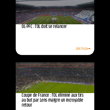
OL-PFC : l’OL doit se relancer
LIRE PLUS
Coupe de France : l’OL éliminé aux tirs
au but par Lens malgré un incroyable
retour