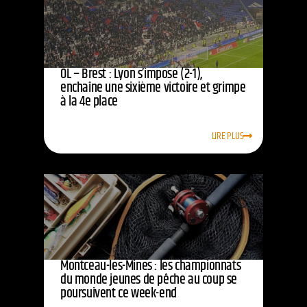
OL – Brest : Lyon s’impose (2-1),
enchaîne une sixième victoire et grimpe
à la 4e place
LIRE PLUS
Montceau-les-Mines : les championnats
du monde jeunes de pêche au coup se
poursuivent ce week-end