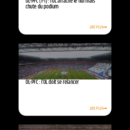
OL-PFC (1-1) : l’OL arrache le nul mais
chute du podium
LIRE PLUS
OL-PFC : l’OL doit se relancer
LIRE PLUS