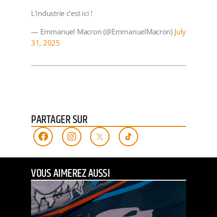
L’industrie c’est ici !
— Emmanuel Macron (@EmmanuelMacron)
July
31, 2025
PARTAGER SUR
VOUS AIMEREZ AUSSI