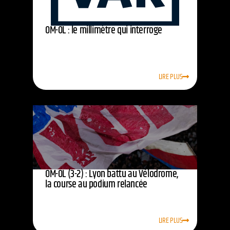
OM-OL : le millimètre qui interroge
LIRE PLUS
OM-OL (3-2) : Lyon battu au Vélodrome,
la course au podium relancée
LIRE PLUS