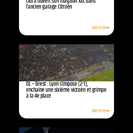
Lidl a ouvert son magasin XXL dans
l’ancien garage Citroën
LIRE PLUS
OL – Brest : Lyon s’impose (2-1),
enchaîne une sixième victoire et grimpe
à la 4e place
LIRE PLUS