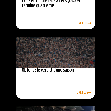
L’OL s’effrondre face à Lens (0-4) et
termine quatrième
LIRE PLUS
OL-Lens : le verdict d’une saison
LIRE PLUS