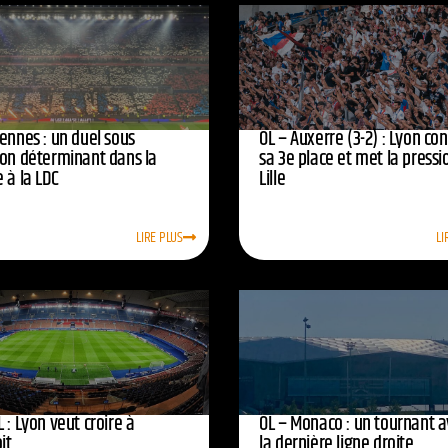
ennes : un duel sous
OL – Auxerre (3-2) : Lyon co
ion déterminant dans la
sa 3e place et met la pressi
 à la LDC
Lille
LIRE PLUS
LI
 : Lyon veut croire à
OL – Monaco : un tournant 
oit
la dernière ligne droite