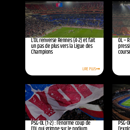
L’OL renverse Rennes (4-2) et fait
OL – R
un pas de plus vers la Ligue des
press
Champions
course
LIRE PLUS
PSG-OL (1-2) : l’énorme coup de
PSG-OL
l’OL qui grimpe sur le podium
l’expl