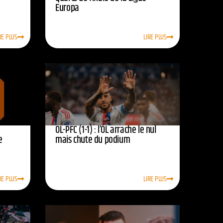
Europa
RE PLUS
LIRE PLUS
OL-PFC (1-1) : l’OL arrache le nul
e
mais chute du podium
RE PLUS
LIRE PLUS