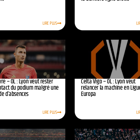
LIRE PLUS
LI
re – OL : Lyon veut rester
Celta Vigo – OL : Lyon veut
ntact du podium malgré une
relancer la machine en Ligu
de d’absences
Europa
LIRE PLUS
LI