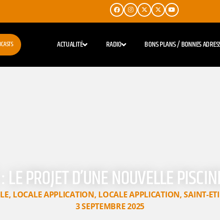
ACTUALITÉ
RADIO
BONS PLANS / BONNES ADRES
DCASTS
: LE PROJET D’UNE NOUVELLE PISCI
LE
,
LOCALE APPLICATION
,
LOCALE APPLICATION
,
SAINT-ET
3 SEPTEMBRE 2025