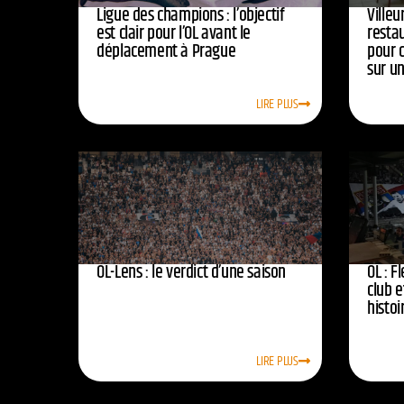
Ligue des champions : l’objectif
Ville
est clair pour l’OL avant le
resta
déplacement à Prague
pour 
sur u
LIRE PLUS
OL-Lens : le verdict d’une saison
OL : F
club e
histoi
LIRE PLUS