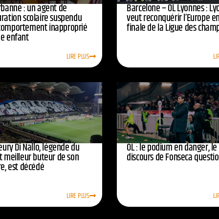
urbanne : un agent de
Barcelone – OL Lyonnes : Ly
uration scolaire suspendu
veut reconquérir l’Europe e
comportement inapproprié
finale de la Ligue des cham
ne enfant
LIRE PLUS
LI
leury Di Nallo, légende du
OL : le podium en danger, le
t meilleur buteur de son
discours de Fonseca questi
re, est décédé
LIRE PLUS
LI