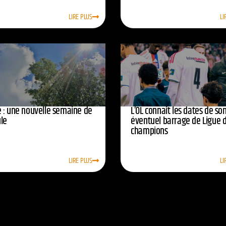
LIRE PLUS
LI
 : une nouvelle semaine de
L’OL connaît les dates de so
ule
éventuel barrage de Ligue 
champions
LIRE PLUS
LI