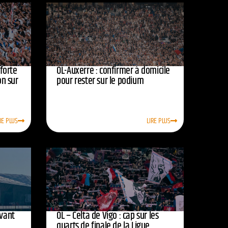
nforte
OL-Auxerre : confirmer à domicile
on sur
pour rester sur le podium
RE PLUS
LIRE PLUS
avant
OL – Celta de Vigo : cap sur les
quarts de finale de la Ligue