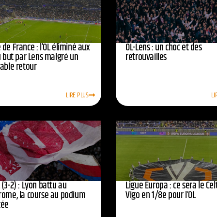
de France : l’OL éliminé aux
OL-Lens : un choc et des
u but par Lens malgré un
retrouvailles
yable retour
LIRE PLUS
LI
(3-2) : Lyon battu au
Ligue Europa : ce sera le Cel
rome, la course au podium
Vigo en 1/8e pour l’OL
cée