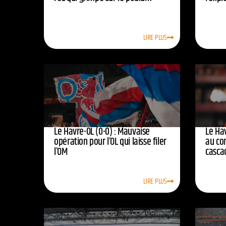
LIRE PLUS
Le Havre-OL (0-0) : Mauvaise
Le Hav
opération pour l’OL qui laisse filer
au co
l’OM
casca
LIRE PLUS