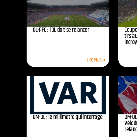
OL-PFC : l’OL doit se relancer
Coupe 
tirs a
incro
LIRE PLUS
OM-OL : le millimètre qui interroge
OM-OL 
Vélod
relan