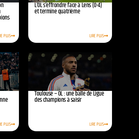
on
L’OL s’effrondre face à Lens (0-4)
n
et termine quatrième
pions
RE PLUS
LIRE PLUS
Toulouse – OL : une balle de Ligue
onne
des champions à saisir
RE PLUS
LIRE PLUS