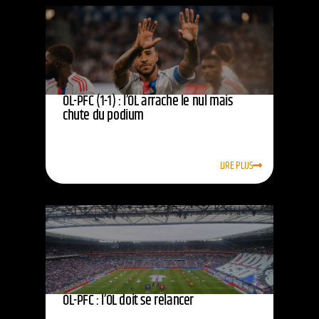
OL-PFC (1-1) : l’OL arrache le nul mais
chute du podium
LIRE PLUS
OL-PFC : l’OL doit se relancer