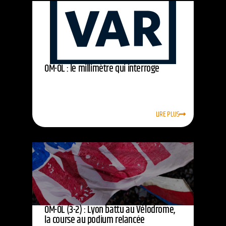
OM-OL : le millimètre qui interroge
LIRE PLUS
OM-OL (3-2) : Lyon battu au Vélodrome,
la course au podium relancée