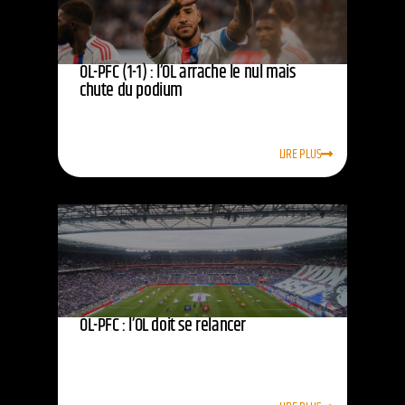
OL-PFC (1-1) : l’OL arrache le nul mais
chute du podium
LIRE PLUS
OL-PFC : l’OL doit se relancer