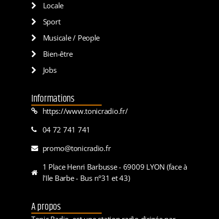
Locale
Sport
Musicale / People
Bien-être
Jobs
Informations
https://www.tonicradio.fr/
04 72 741 741
promo@tonicradio.fr
1 Place Henri Barbusse - 69009 LYON (face à
l'Ile Barbe - Bus n°31 et 43)
A propos
Tonic Radio, est une station radio dirigée par