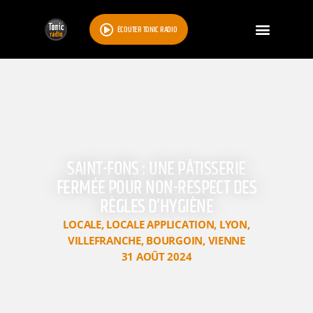
ÉCOUTER TONIC RADIO
SAINT-FONS : UNE PÂTISSERIE
FERMÉE POUR NON-RESPECT DES
RÈGLES D’HYGIÈNE
LOCALE
,
LOCALE APPLICATION
,
LYON
,
VILLEFRANCHE
,
BOURGOIN
,
VIENNE
31 AOÛT 2024