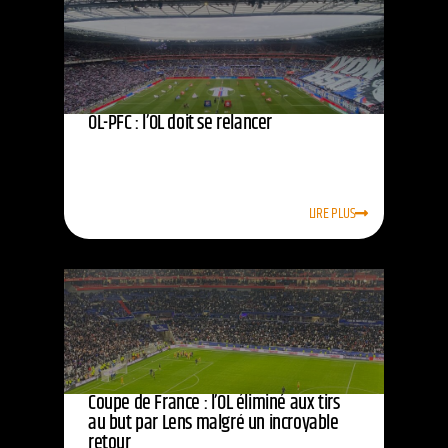
OL-PFC : l’OL doit se relancer
LIRE PLUS
Coupe de France : l’OL éliminé aux tirs
au but par Lens malgré un incroyable
retour