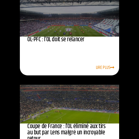
OL-PFC : l’OL doit se relancer
LIRE PLUS
Coupe de France : l’OL éliminé aux tirs
au but par Lens malgré un incroyable
retour