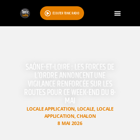
ÉCOUTER TONIC RADIO
SAÔNE-ET-LOIRE : LES FORCES DE
L’ORDRE ANNONCENT UNE
VIGILANCE RENFORCÉE SUR LES
ROUTES POUR CE WEEK-END DU 8-
MAI
LOCALE APPLICATION
,
LOCALE
,
LOCALE
APPLICATION
,
CHALON
8 MAI 2026