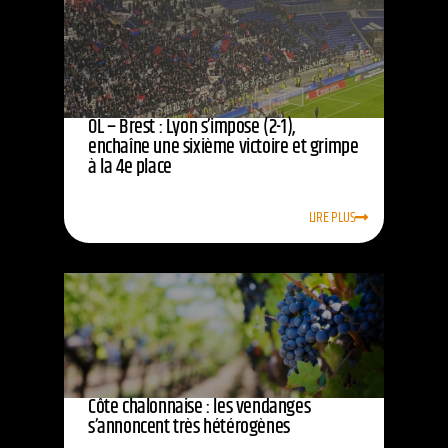
OL – Brest : Lyon s’impose (2-1),
enchaîne une sixième victoire et grimpe
à la 4e place
LIRE PLUS
Côte chalonnaise : les vendanges
s’annoncent très hétérogènes