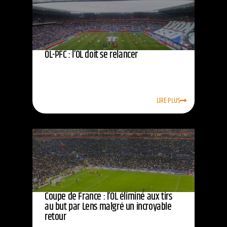
OL-PFC : l’OL doit se relancer
LIRE PLUS
Coupe de France : l’OL éliminé aux tirs
au but par Lens malgré un incroyable
retour