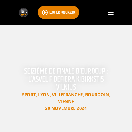
ÉCOUTER TONIC RADIO
SEIZIÈME DE FINALE D’EUROCUP :
L’ASVEL F DÉFIERA KIBIRKSTIS
VILNIUS
SPORT
,
LYON
,
VILLEFRANCHE
,
BOURGOIN
,
VIENNE
29 NOVEMBRE 2024