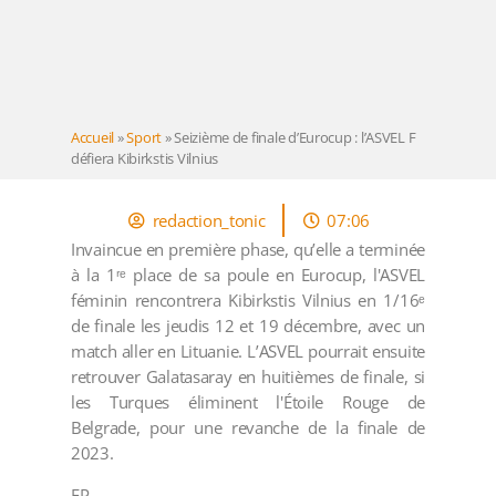
Accueil
»
Sport
»
Seizième de finale d’Eurocup : l’ASVEL F
défiera Kibirkstis Vilnius
redaction_tonic
07:06
Invaincue en première phase, qu’elle a terminée
à la 1ʳᵉ place de sa poule en Eurocup, l'ASVEL
féminin rencontrera Kibirkstis Vilnius en 1/16ᵉ
de finale les jeudis 12 et 19 décembre, avec un
match aller en Lituanie. L’ASVEL pourrait ensuite
retrouver Galatasaray en huitièmes de finale, si
les Turques éliminent l'Étoile Rouge de
Belgrade, pour une revanche de la finale de
2023.
EP