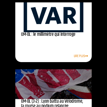
OM-OL : le millimètre qui interroge
LIRE PLUS
OM-OL (3-2) : Lyon battu au Vélodrome,
la course au podium relancée