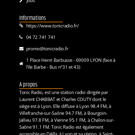
Jobs
Informations
https://www.tonicradio.fr/
04 72 741 741
promo@tonicradio.fr
1 Place Henri Barbusse - 69009 LYON (face à
l'Ile Barbe - Bus n°31 et 43)
A propos
Tonic Radio, est une station radio dirigée par
Laurent CHABBAT et Charles COUTY dont le
siège est à Lyon. Elle diffuse à Lyon 98.4 FM, à
Villefranche-sur-Saône 94.7 FM, à Bourgoin-
Jallieu 97.8 FM, à Vienne 95.1 FM, à Chalon-sur-
Saône 91.1 FM. Tonic Radio est également
accessible en DAB+ à Lyon et sa région, à Saint-