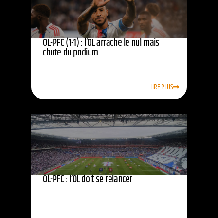
OL-PFC (1-1) : l’OL arrache le nul mais
chute du podium
LIRE PLUS
OL-PFC : l’OL doit se relancer