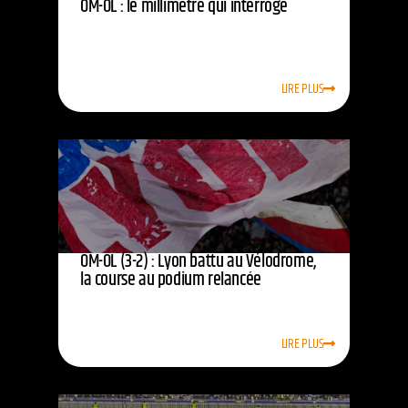
OM-OL : le millimètre qui interroge
LIRE PLUS
OM-OL (3-2) : Lyon battu au Vélodrome,
la course au podium relancée
LIRE PLUS