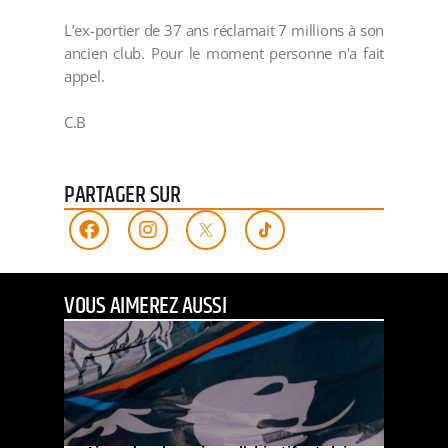
L’ex-portier de 37 ans réclamait 7 millions à son
ancien club. Pour le moment personne n'a fait
appel.
C.B
PARTAGER SUR
VOUS AIMEREZ AUSSI