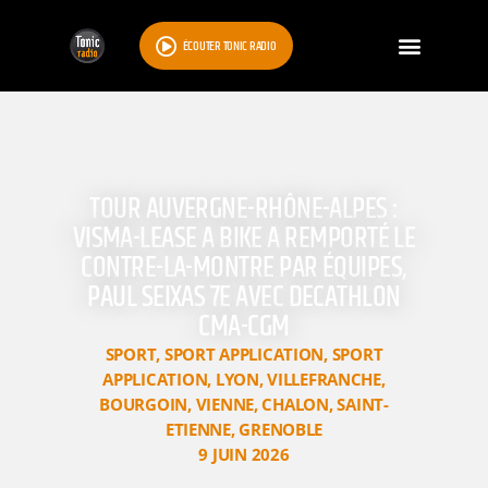
ÉCOUTER TONIC RADIO
TOUR AUVERGNE-RHÔNE-ALPES :
VISMA-LEASE A BIKE A REMPORTÉ LE
CONTRE-LA-MONTRE PAR ÉQUIPES,
PAUL SEIXAS 7E AVEC DECATHLON
CMA-CGM
SPORT
,
SPORT APPLICATION
,
SPORT
APPLICATION
,
LYON
,
VILLEFRANCHE
,
BOURGOIN
,
VIENNE
,
CHALON
,
SAINT-
ETIENNE
,
GRENOBLE
9 JUIN 2026