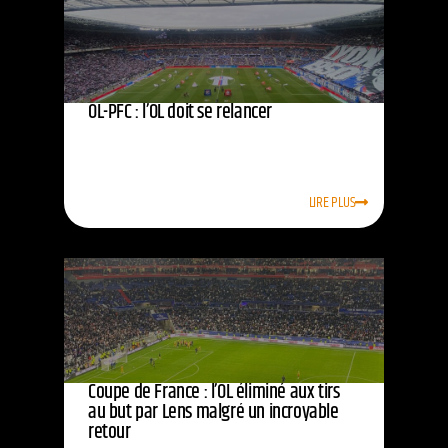
OL-PFC : l’OL doit se relancer
LIRE PLUS
Coupe de France : l’OL éliminé aux tirs
au but par Lens malgré un incroyable
retour