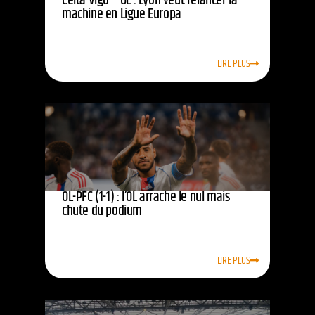
Celta Vigo – OL : Lyon veut relancer la
machine en Ligue Europa
LIRE PLUS
OL-PFC (1-1) : l’OL arrache le nul mais
chute du podium
LIRE PLUS