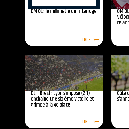
OM-OL : le millimètre qui interroge
OM-OL 
Vélod
relan
LIRE PLUS
OL – Brest : Lyon s’impose (2-1),
Côte 
enchaîne une sixième victoire et
s’ann
grimpe à la 4e place
LIRE PLUS