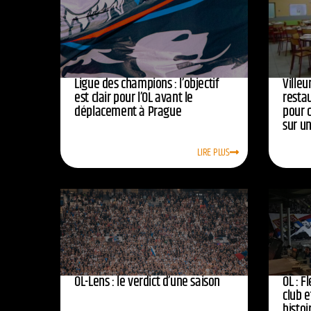
Ligue des champions : l’objectif
Ville
est clair pour l’OL avant le
resta
déplacement à Prague
pour 
sur u
LIRE PLUS
OL-Lens : le verdict d’une saison
OL : F
club e
histoi