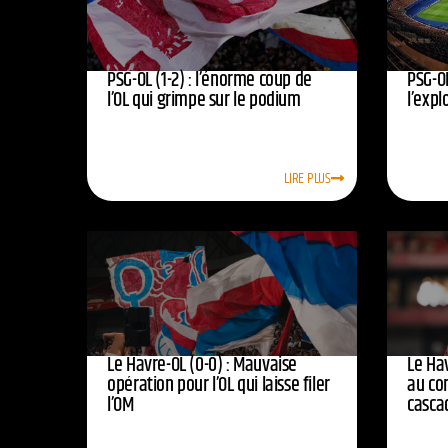
PSG-OL (1-2) : l’énorme coup de
PSG-OL
l’OL qui grimpe sur le podium
l’expl
LIRE PLUS
Le Havre-OL (0-0) : Mauvaise
Le Hav
opération pour l’OL qui laisse filer
au co
l’OM
casca