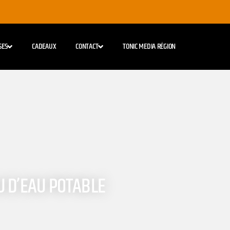
SES
CADEAUX
CONTACT
TONIC MEDIA RÉGION
U D’EAU POTABLE