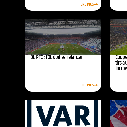
LIRE PLUS
OL-PFC : l’OL doit se relancer
Coupe 
tirs a
incro
LIRE PLUS