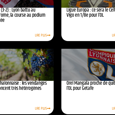
(3-2) : Lyon battu au
Ligue Europa : ce sera le Cel
rome, la course au podium
Vigo en 1/8e pour l’OL
cée
LIRE PLUS
LI
chalonnaise : les vendanges
Orel Mangala proche de quit
oncent très hétérogènes
l’OL pour Getafe
LIRE PLUS
LI