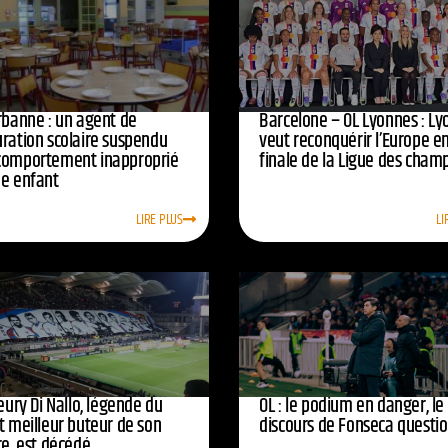
urbanne : un agent de
Barcelone – OL Lyonnes : Ly
uration scolaire suspendu
veut reconquérir l’Europe e
comportement inapproprié
finale de la Ligue des cham
ne enfant
LIRE PLUS
LI
leury Di Nallo, légende du
OL : le podium en danger, le
t meilleur buteur de son
discours de Fonseca questi
re, est décédé