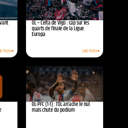
avant
OL – Celta de Vigo : cap sur les
quarts de finale de la Ligue
Europa
RE PLUS
LIRE PLUS
OL-PFC (1-1) : l’OL arrache le nul
e
mais chute du podium