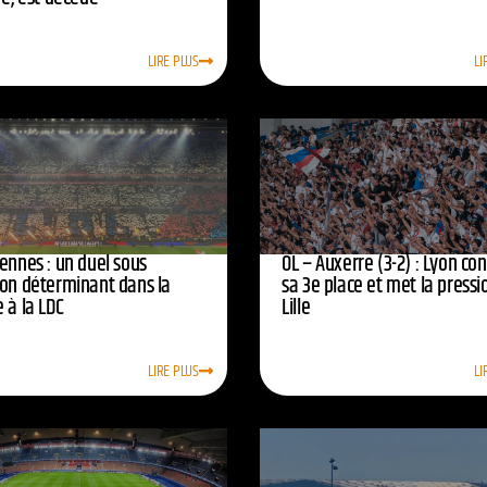
LIRE PLUS
LI
ennes : un duel sous
OL – Auxerre (3-2) : Lyon co
ion déterminant dans la
sa 3e place et met la pressi
 à la LDC
Lille
LIRE PLUS
LI