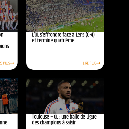
on
L’OL s’effrondre face à Lens (0-4)
n
et termine quatrième
pions
RE PLUS
LIRE PLUS
Toulouse – OL : une balle de Ligue
onne
des champions à saisir