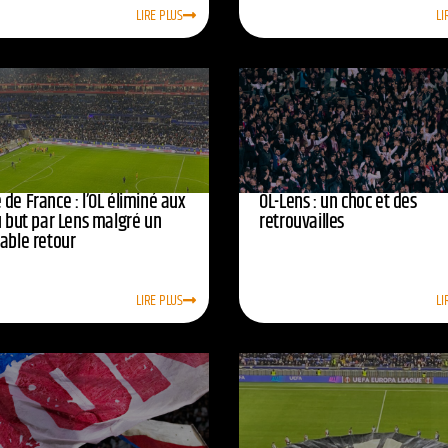
LIRE PLUS
LI
de France : l’OL éliminé aux
OL-Lens : un choc et des
u but par Lens malgré un
retrouvailles
yable retour
LIRE PLUS
LI