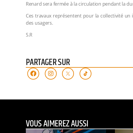
Renard sera fermée à la circulation pendant la d
Ces travaux représentent pour la collectivité un
des usagers.
S.R
PARTAGER SUR
VOUS AIMEREZ AUSSI