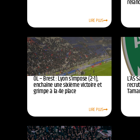
relan
LIRE PLUS
OL – Brest : Lyon s’impose (2-1),
L’AS 
enchaîne une sixième victoire et
recrut
grimpe à la 4e place
Tamar
LIRE PLUS