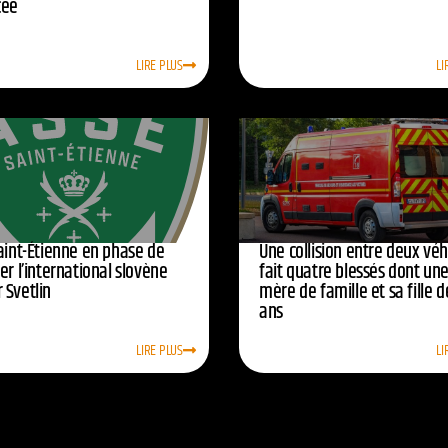
cée
LIRE PLUS
LI
Saint-Étienne en phase de
Une collision entre deux véh
er l’international slovène
fait quatre blessés dont un
 Svetlin
mère de famille et sa fille d
ans
LIRE PLUS
LI