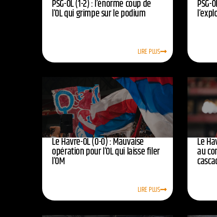
PSG-OL (1-2) : l’énorme coup de
PSG-OL
l’OL qui grimpe sur le podium
l’expl
LIRE PLUS
Le Havre-OL (0-0) : Mauvaise
Le Hav
opération pour l’OL qui laisse filer
au co
l’OM
casca
LIRE PLUS