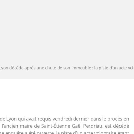
Lyon décède après une chute de son immeuble : la piste d’un acte volo
 de Lyon qui avait requis vendredi dernier dans le procès en
t l’ancien maire de Saint-Étienne Gaël Perdriau, est décédé
enquête a été ouverte, la piste d’un acte volontaire étant