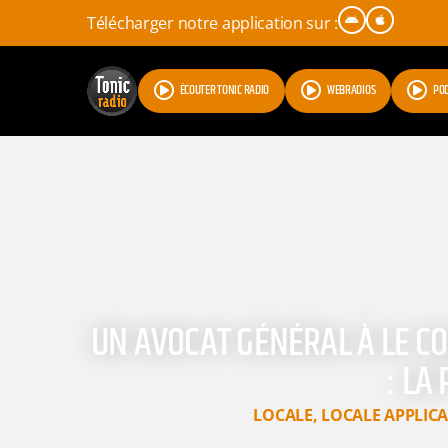
Télécharger notre application sur :
ÉCOUTER TONIC RADIO
WEBRADIOS
PO
UN AVOCAT GÉNÉRAL À LE C
: LA
LOCALE
,
LOCALE APPLIC