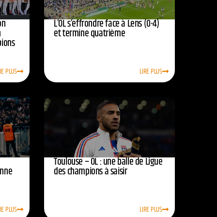
on
L’OL s’effrondre face à Lens (0-4)
n
et termine quatrième
pions
RE PLUS
LIRE PLUS
Toulouse – OL : une balle de Ligue
onne
des champions à saisir
RE PLUS
LIRE PLUS