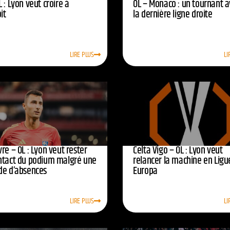
 : Lyon veut croire à
OL – Monaco : un tournant 
oit
la dernière ligne droite
LIRE PLUS
LI
re – OL : Lyon veut rester
Celta Vigo – OL : Lyon veut
ntact du podium malgré une
relancer la machine en Ligu
de d’absences
Europa
LIRE PLUS
LI