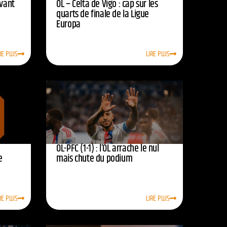
avant
OL – Celta de Vigo : cap sur les
quarts de finale de la Ligue
Europa
RE PLUS
LIRE PLUS
OL-PFC (1-1) : l’OL arrache le nul
e
mais chute du podium
RE PLUS
LIRE PLUS