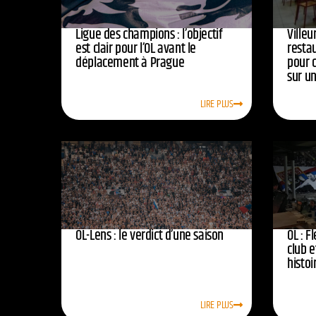
Ligue des champions : l’objectif
Ville
est clair pour l’OL avant le
resta
déplacement à Prague
pour 
sur u
LIRE PLUS
OL-Lens : le verdict d’une saison
OL : F
club e
histoi
LIRE PLUS