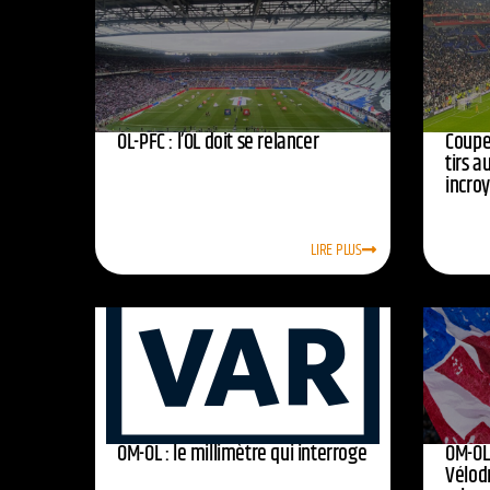
OL-PFC : l’OL doit se relancer
Coupe 
tirs a
incro
LIRE PLUS
OM-OL : le millimètre qui interroge
OM-OL 
Vélod