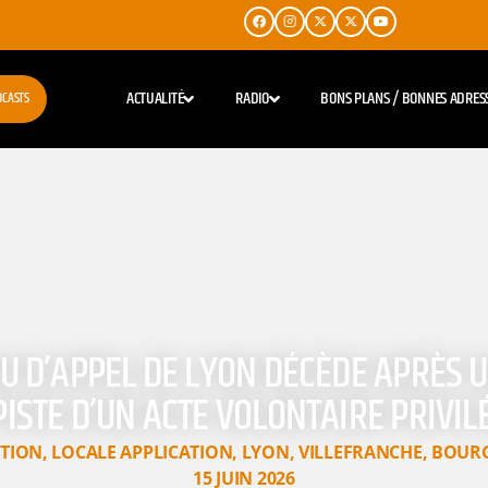
ACTUALITÉ
RADIO
BONS PLANS / BONNES ADRES
DCASTS
OU D’APPEL DE LYON DÉCÈDE APRÈS 
 PISTE D’UN ACTE VOLONTAIRE PRIVIL
ATION
,
LOCALE APPLICATION
,
LYON
,
VILLEFRANCHE
,
BOUR
15 JUIN 2026